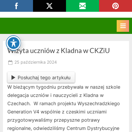
Skip
CKZIU Strzelce Opolskie
to
content
Wizyta uczniów z Kladna w CKZiU
Posted
25 października 2024
By
on
owner
Posłuchaj tego artykułu
W bieżącym tygodniu przebywała w naszej szkole
delegacja uczniów i nauczycieli z Kladna w
Czechach. W ramach projektu Wyszechradzkiego
Generation V4 wspólnie z czeskimi uczniami
przygotowywaliśmy przepyszne potrawy
regionalne, odwiedziliśmy Centrum Dystrybucyjne