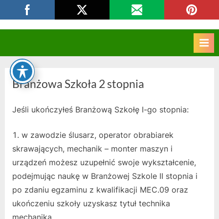
Skip
CKZIU Strzelce Opolskie
to
content
Branżowa Szkoła 2 stopnia
Jeśli ukończyłeś Branżową Szkołę I-go stopnia:
w zawodzie ślusarz, operator obrabiarek
skrawających, mechanik – monter maszyn i
urządzeń możesz uzupełnić swoje wykształcenie,
podejmując naukę w Branżowej Szkole II stopnia i
po zdaniu egzaminu z kwalifikacji MEC.09 oraz
ukończeniu szkoły uzyskasz tytuł technika
mechanika