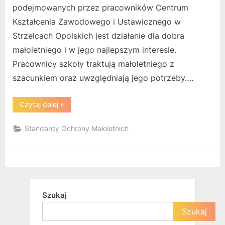
podejmowanych przez pracowników Centrum
Kształcenia Zawodowego i Ustawicznego w
Strzelcach Opolskich jest działanie dla dobra
małoletniego i w jego najlepszym interesie.
Pracownicy szkoły traktują małoletniego z
szacunkiem oraz uwzględniają jego potrzeby….
“Standardy
Czytaj dalej
»
ochrony
małoletnich”
Standardy Ochrony Małoletnich
Szukaj
Szukaj