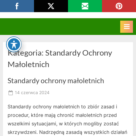
Skip
CKZIU Strzelce Opolskie
to
content
Kategoria:
Standardy Ochrony
Małoletnich
Standardy ochrony małoletnich
Posted
14 czerwca 2024
By
on
owner
Standardy ochrony małoletnich to zbiór zasad i
procedur, które mają chronić małoletnich przed
wszelkimi sytuacjami, w których mogliby zostać
skrzywdzeni. Nadrzędną zasadą wszystkich działań