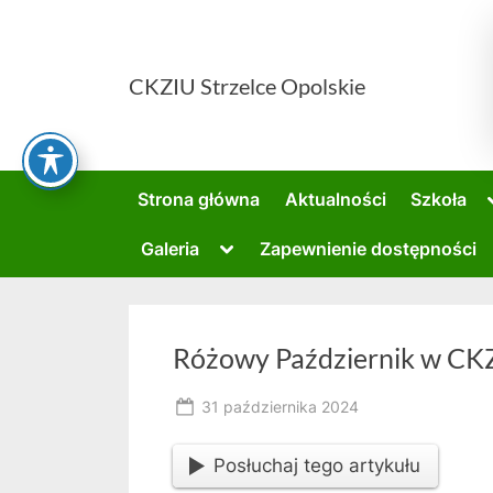
Skip
to
content
CKZIU Strzelce Opolskie
Strona główna
Aktualności
Szkoła
Toggle
Galeria
Zapewnienie dostępności
sub-
menu
Różowy Październik w CK
Posted
31 października 2024
By
on
owner
Posłuchaj tego artykułu