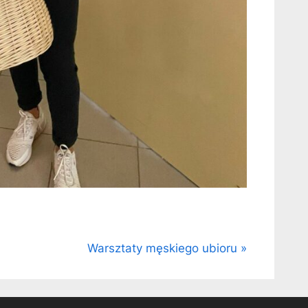
N
Warsztaty męskiego ubioru
e
x
t