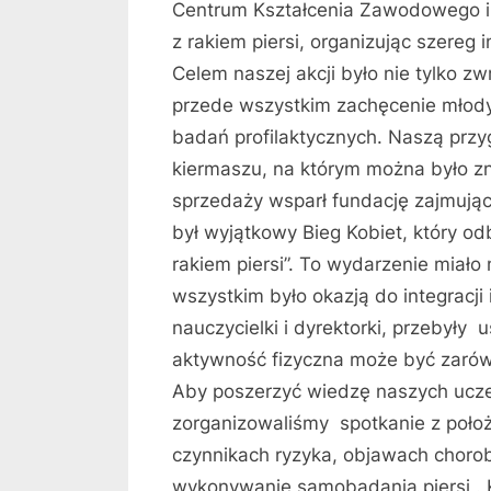
Centrum Kształcenia Zawodowego i 
z rakiem piersi, organizując szereg
Celem naszej akcji było nie tylko z
przede wszystkim zachęcenie młody
badań profilaktycznych. Naszą przy
kiermaszu, na którym można było z
sprzedaży wsparł fundację zajmują
był wyjątkowy Bieg Kobiet, który od
rakiem piersi”. To wydarzenie miało
wszystkim było okazją do integracji 
nauczycielki i dyrektorki, przebyły
aktywność fizyczna może być zarówn
Aby poszerzyć wiedzę naszych uczenn
zorganizowaliśmy spotkanie z położn
czynnikach ryzyka, objawach chorob
wykonywanie samobadania piersi . 