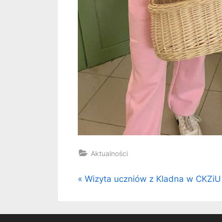
Aktualności
Nawigacja
P
Wizyta uczniów z Kladna w CKZiU
r
wpisu
e
v