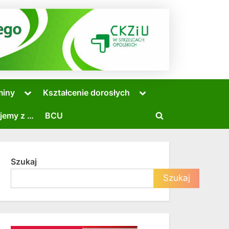
Toggle
Toggle
miny
Kształcenie dorosłych
sub-
sub-
menu
menu
jemy z …
BCU
Toggle
search
form
Szukaj
Toggle
Szukaj
sub-
menu