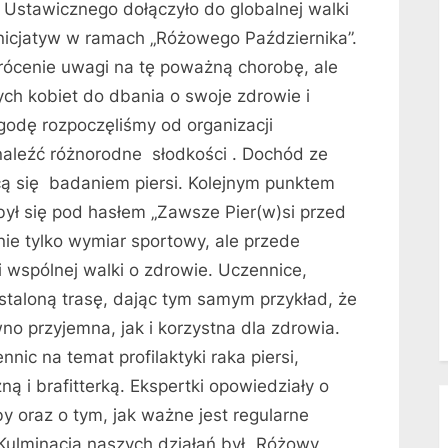
Ustawicznego dołączyło do globalnej walki
 inicjatyw w ramach „Różowego Października”.
wrócenie uwagi na tę poważną chorobę, ale
ch kobiet do dbania o swoje zdrowie i
godę rozpoczęliśmy od organizacji
naleźć różnorodne słodkości . Dochód ze
cą się badaniem piersi. Kolejnym punktem
był się pod hasłem „Zawsze Pier(w)si przed
 nie tylko wymiar sportowy, ale przede
i wspólnej walki o zdrowie. Uczennice,
 ustaloną trasę, dając tym samym przykład, że
o przyjemna, jak i korzystna dla zdrowia.
ic na temat profilaktyki raka piersi,
ą i brafitterką. Ekspertki opowiedziały o
y oraz o tym, jak ważne jest regularne
Kulminacją naszych działań był „Różowy