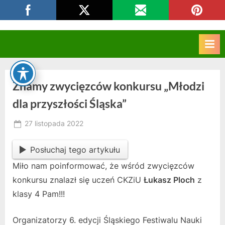
Skip
CKZIU Strzelce Opolskie
to
content
Znamy zwycięzców konkursu „Młodzi
dla przyszłości Śląska”
Posted
27 listopada 2022
By
on
owner
Posłuchaj tego artykułu
Miło nam poinformować, że wśród zwycięzców
konkursu znalazł się uczeń CKZiU
Łukasz Ploch
z
klasy 4 Pam!!!
Organizatorzy 6. edycji Śląskiego Festiwalu Nauki