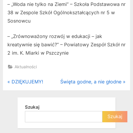
– „Woda nie tylko na Ziemi” – Szkoła Podstawowa nr
38 w Zespole Szkół Ogólnokształcących nr 5 w
Sosnowcu
– „Zrównoważony rozwój w edukacji – jak
kreatywnie się bawić?” – Powiatowy Zespół Szkół nr
2 im. K. Miarki w Pszczynie
Aktualności
Nawigacja
P
N
DZIĘKUJEMY!
Święta godne, a nie głodne
r
e
wpisu
e
x
v
t
Szukaj
i
P
Szukaj
o
o
u
s