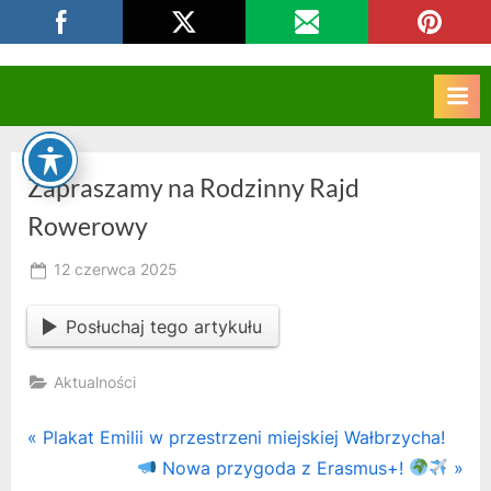
Skip
CKZIU Strzelce Opolskie
to
content
Zapraszamy na Rodzinny Rajd
Rowerowy
Posted
12 czerwca 2025
By
on
RK
Posłuchaj tego artykułu
Aktualności
Nawigacja
P
Plakat Emilii w przestrzeni miejskiej Wałbrzycha!
r
N
Nowa przygoda z Erasmus+!
wpisu