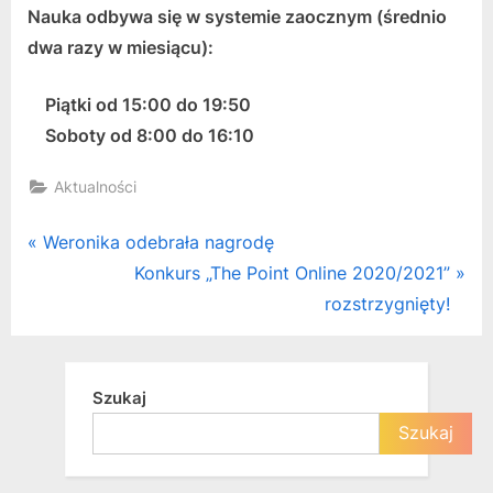
Nauka odbywa się w systemie zaocznym (średnio
dwa razy w miesiącu):
Piątki od 15:00 do 19:50
Soboty od 8:00 do 16:10
Aktualności
Nawigacja
P
Weronika odebrała nagrodę
r
N
Konkurs „The Point Online 2020/2021”
wpisu
e
e
rozstrzygnięty!
v
x
i
t
o
P
Szukaj
u
o
Szukaj
s
s
P
t