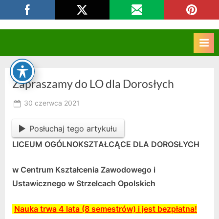
Skip
CKZIU Strzelce Opolskie
to
content
Zapraszamy do LO dla Dorosłych
Posted
30 czerwca 2021
By
on
owner
Posłuchaj tego artykułu
LICEUM OGÓLNOKSZTAŁCĄCE DLA DOROSŁYCH
w Centrum Kształcenia Zawodowego i
Ustawicznego w Strzelcach Opolskich
Nauka trwa 4 lata (8 semestrów) i jest bezpłatna!