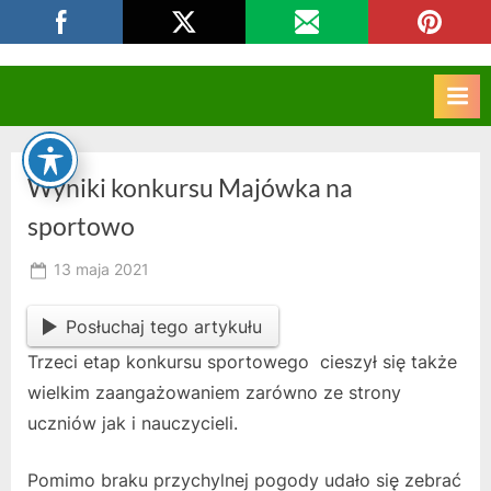
Skip
CKZIU Strzelce Opolskie
to
content
Wyniki konkursu Majówka na
sportowo
Posted
13 maja 2021
By
on
owner
Posłuchaj tego artykułu
Trzeci etap konkursu sportowego cieszył się także
wielkim zaangażowaniem zarówno ze strony
uczniów jak i nauczycieli.
Pomimo braku przychylnej pogody udało się zebrać