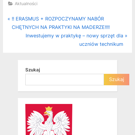
Aktualności
Nawigacja
P
!! ERASMUS + ROZPOCZYNAMY NABÓR
r
CHĘTNYCH NA PRAKTYKI NA MADERZE!!!!
wpisu
e
N
Inwestujemy w praktykę – nowy sprzęt dla
v
e
uczniów technikum
i
x
o
t
u
P
Szukaj
s
o
Szukaj
P
s
o
t
s
:
t
: