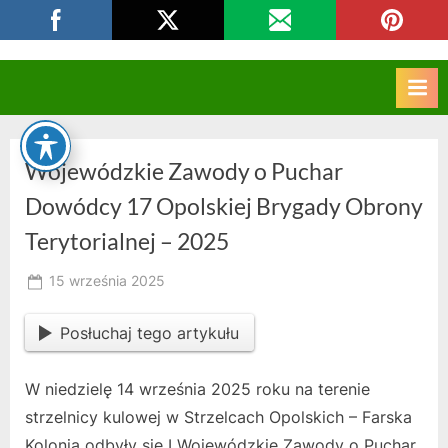
Skip
CKZIU Strzelce Opolskie
to
content
Wojewódzkie Zawody o Puchar
Dowódcy 17 Opolskiej Brygady Obrony
Terytorialnej – 2025
Posted
15 września 2025
By
on
RK
Posłuchaj tego artykułu
W niedzielę 14 września 2025 roku na terenie
strzelnicy kulowej w Strzelcach Opolskich – Farska
Kolonia odbyły się I Wojewódzkie Zawody o Puchar