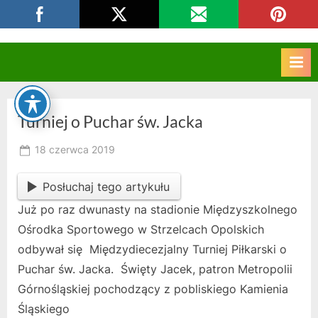
Skip
CKZIU Strzelce Opolskie
to
content
Turniej o Puchar św. Jacka
Posted
18 czerwca 2019
By
on
owner
Posłuchaj tego artykułu
Już po raz dwunasty na stadionie Międzyszkolnego
Ośrodka Sportowego w Strzelcach Opolskich
odbywał się Międzydiecezjalny Turniej Piłkarski o
Puchar św. Jacka. Święty Jacek, patron Metropolii
Górnośląskiej pochodzący z pobliskiego Kamienia
Śląskiego