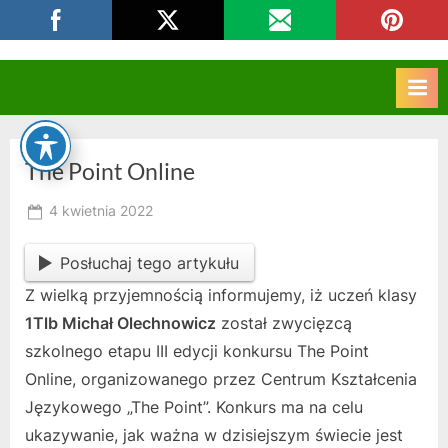
Skip
CKZIU Strzelce Opolskie
to
content
The Point Online
Posted
4 kwietnia 2022
By
on
owner
Posłuchaj tego artykułu
Z wielką przyjemnością informujemy, iż uczeń klasy
1Tlb Michał Olechnowicz
został zwycięzcą
szkolnego etapu III edycji konkursu The Point
Online, organizowanego przez Centrum Kształcenia
Językowego „The Point”. Konkurs ma na celu
ukazywanie, jak ważna w dzisiejszym świecie jest