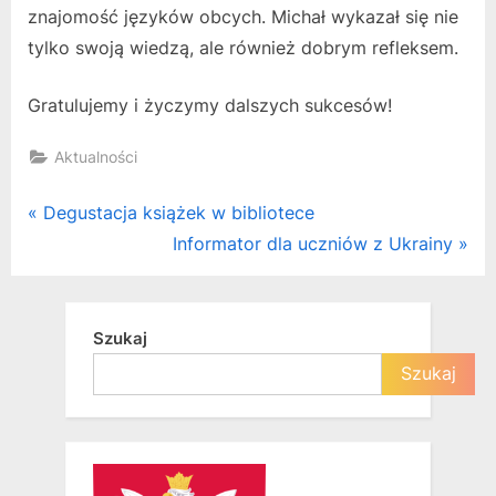
znajomość języków obcych. Michał wykazał się nie
tylko swoją wiedzą, ale również dobrym refleksem.
Gratulujemy i życzymy dalszych sukcesów!
Aktualności
Nawigacja
P
Degustacja książek w bibliotece
r
N
Informator dla uczniów z Ukrainy
wpisu
e
e
v
x
i
t
Szukaj
o
P
Szukaj
u
o
s
s
P
t
o
: