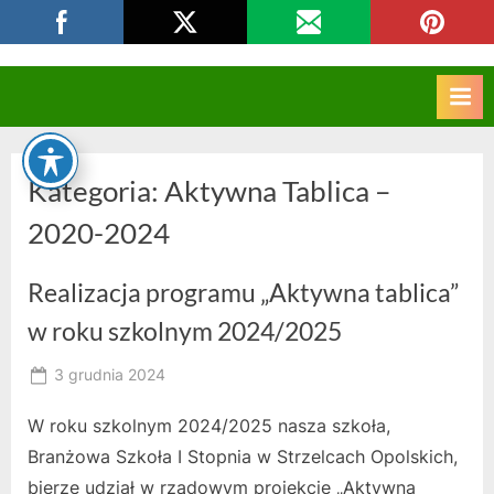
Skip
CKZIU Strzelce Opolskie
to
content
Kategoria:
Aktywna Tablica –
2020-2024
Realizacja programu „Aktywna tablica”
w roku szkolnym 2024/2025
Posted
3 grudnia 2024
By
on
RK
W roku szkolnym 2024/2025 nasza szkoła,
Branżowa Szkoła I Stopnia w Strzelcach Opolskich,
bierze udział w rządowym projekcie „Aktywna