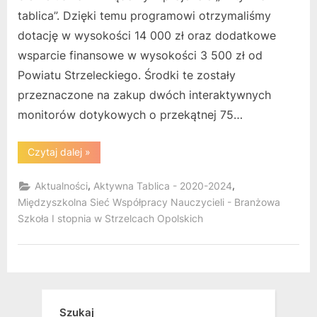
tablica”. Dzięki temu programowi otrzymaliśmy
dotację w wysokości 14 000 zł oraz dodatkowe
wsparcie finansowe w wysokości 3 500 zł od
Powiatu Strzeleckiego. Środki te zostały
przeznaczone na zakup dwóch interaktywnych
monitorów dotykowych o przekątnej 75…
“Realizacja
Czytaj dalej
»
programu
„Aktywna
tablica”
,
,
Aktualności
Aktywna Tablica - 2020-2024
w
roku
Międzyszkolna Sieć Współpracy Nauczycieli - Branżowa
szkolnym
Szkoła I stopnia w Strzelcach Opolskich
2024/2025”
Szukaj