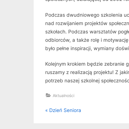
Podczas dwudniowego szkolenia ucz
nad rozwijaniem projektów społecz
szkołach. Podczas warsztatów pogł
odbiorców, a także rolę i motywację
było pełne inspiracji, wymiany dośw
Kolejnym krokiem będzie zebranie gr
ruszamy z realizacją projektu! Z jak
potrzeb naszej szkolnej społecznośc
Aktualności
Nawigacja
P
Dzień Seniora
r
wpisu
e