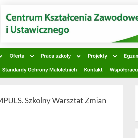
Toggle
Toggle
Toggle
Toggle
Oferta
Praca szkoły
Projekty
Egza
sub-
sub-
sub-
sub-
Toggle
menu
menu
menu
menu
sub-
Standardy Ochrony Małoletnich
Kontakt
Współpracu
menu
Toggle
sub-
menu
IMPULS. Szkolny Warsztat Zmian