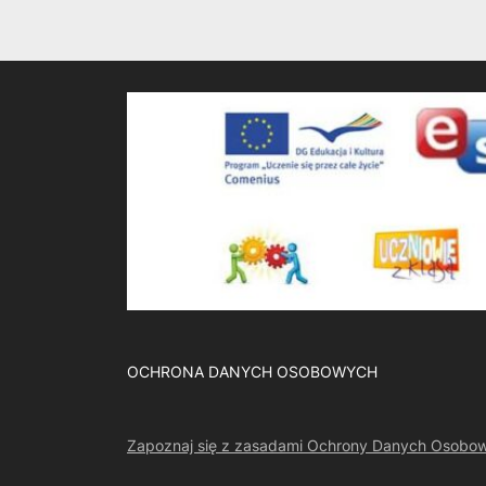
v
i
o
u
s
P
o
s
t
:
OCHRONA DANYCH OSOBOWYCH
Zapoznaj się z zasadami Ochrony Danych Osobo