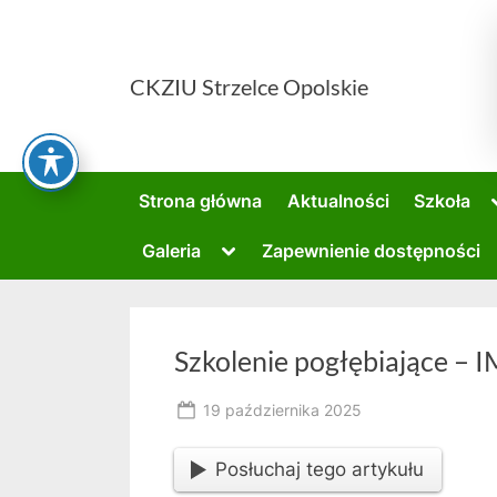
Skip
to
content
CKZIU Strzelce Opolskie
Strona główna
Aktualności
Szkoła
Toggle
Galeria
Zapewnienie dostępności
sub-
menu
Szkolenie pogłębiające – 
Posted
19 października 2025
By
on
RK
Posłuchaj tego artykułu