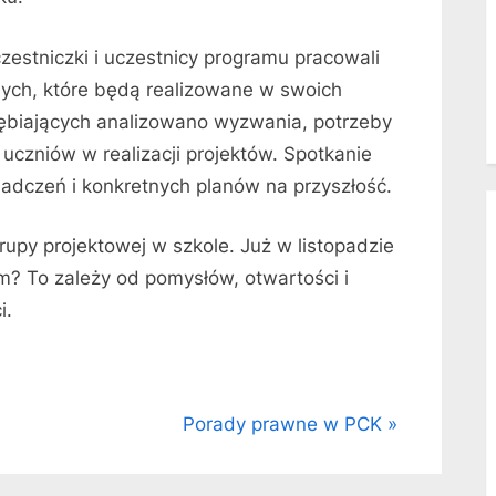
estniczki i uczestnicy programu pracowali
nych, które będą realizowane w swoich
ębiających analizowano wyzwania, potrzeby
 uczniów w realizacji projektów. Spotkanie
iadczeń i konkretnych planów na przyszłość.
upy projektowej w szkole. Już w listopadzie
im? To zależy od pomysłów, otwartości i
i.
N
Porady prawne w PCK
e
x