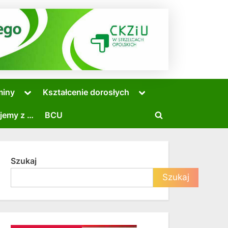
Toggle
Toggle
miny
Kształcenie dorosłych
sub-
sub-
menu
menu
jemy z …
BCU
Toggle
search
form
Szukaj
Toggle
Szukaj
sub-
menu