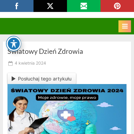
Skip
CKZIU Strzelce Opolskie
to
content
Światowy Dzień Zdrowia
Posted
4 kwietnia 2024
By
on
owner
Posłuchaj tego artykułu