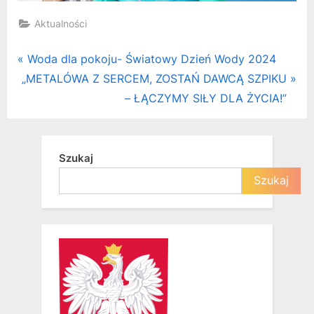
Aktualności
Nawigacja
P
Woda dla pokoju- Światowy Dzień Wody 2024
N
r
„METALÓWA Z SERCEM, ZOSTAŃ DAWCĄ SZPIKU
wpisu
e
e
– ŁĄCZYMY SIŁY DLA ŻYCIA!”
x
v
t
i
P
o
Szukaj
o
u
Szukaj
s
s
t
P
:
o
s
t
: