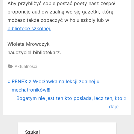
Aby przybliżyć sobie postać poety nasz zespół
proponuje audiowizualną wersję gazetki, którą
możesz także zobaczyć w holu szkoły lub w
bibliotece szkolnej.
Wioleta Mrowczyk
nauczyciel bibliotekarz.
Aktualności
Nawigacja
P
RENEX z Włocławka na lekcji zdalnej u
r
mechatroników!!!
wpisu
e
N
Bogatym nie jest ten kto posiada, lecz ten, kto
v
e
daje…
i
x
o
t
u
P
Szukaj