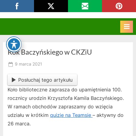
Skip
CKZIU Strzelce Opolskie
to
content
Rok Baczyńskiego w CKZiU
Posted
9 marca 2021
By
on
owner
Posłuchaj tego artykułu
Koło biblioteczne zaprasza do upamiętnienia 100.
rocznicy urodzin Krzysztofa Kamila Baczyńskiego.
W ramach obchodów zapraszamy do wzięcia
udziału w krótkim
quizie na Teamsie
– aktywny do
26 marca.