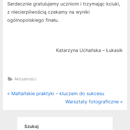
Serdecznie gratulujemy uczniom i trzymając kciuki,
z niecierpliwością czekamy na wyniki
ogólnopolskiego finału.
Katarzyna Uchańska – Łukasik
Aktualności
Nawigacja
P
Maltańskie praktyki – kluczem do sukcesu
r
N
Warsztaty fotograficzne
wpisu
e
e
v
x
i
t
Szukaj