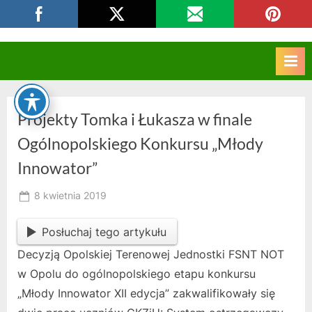
Skip
CKZIU Strzelce Opolskie
to
content
Projekty Tomka i Łukasza w finale
Ogólnopolskiego Konkursu „Młody
Innowator”
Posted
8 kwietnia 2019
By
on
owner
Posłuchaj tego artykułu
Decyzją Opolskiej Terenowej Jednostki FSNT NOT
w Opolu do ogólnopolskiego etapu konkursu
„Młody Innowator XII edycja” zakwalifikowały się