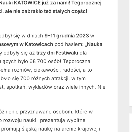
 Nauki KATOWICE już za nami! Tegorocznej
, ale nie zabrakło też stałych części
dbył się w dniach
9–11 grudnia 2023
w
esowym w Katowicach
pod hasłem: „
Nauka
zy odbyły się aż
trzy dni Festiwalu
dla
jących było 68 700 osób! Tegoroczna
ełna rozmów, ciekawości, radości, a to
ło się 700 różnych atrakcji, w tym
, spotkań, wykładów oraz wiele innych. Nie
:
óżnienie przyznawane osobom, które w
 rozwoju nauki i prezentują wybitne
ż promują śląską naukę na arenie krajowej i