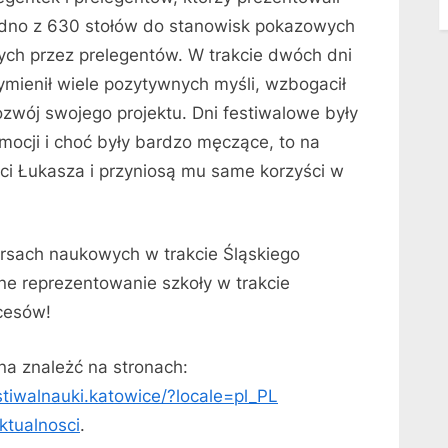
 jedno z 630 stołów do stanowisk pokazowych
nych przez prelegentów. W trakcie dwóch dni
ymienił wiele pozytywnych myśli, wzbogacił
rozwój swojego projektu. Dni festiwalowe były
mocji i choć były bardzo męczące, to na
i Łukasza i przyniosą mu same korzyści w
rsach naukowych w trakcie Śląskiego
ne reprezentowanie szkoły w trakcie
cesów!
na znależć na stronach:
tiwalnauki.katowice/?locale=pl_PL
ktualnosci
.