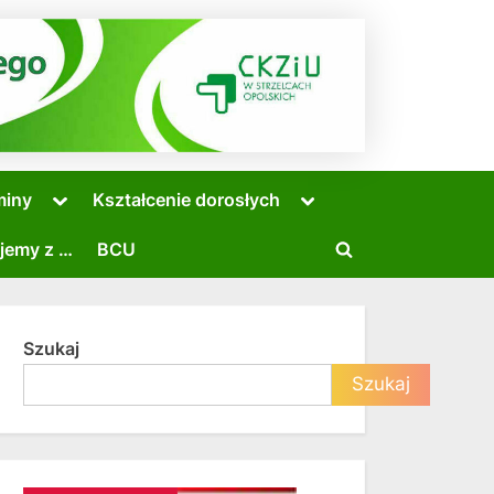
Toggle
Toggle
miny
Kształcenie dorosłych
sub-
sub-
menu
menu
jemy z …
BCU
Toggle
search
form
Szukaj
Toggle
Szukaj
sub-
menu