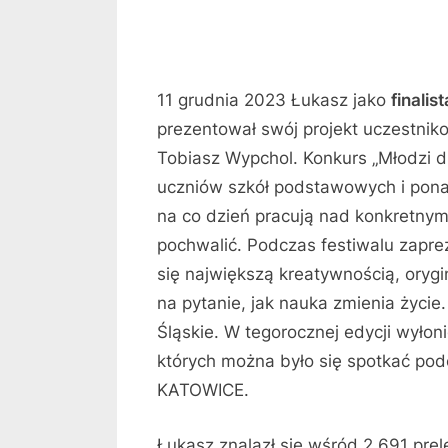
11 grudnia 2023 Łukasz jako
finalis
prezentował swój projekt uczestni
Tobiasz Wypchol. Konkurs „Młodzi dl
uczniów szkół podstawowych i pona
na co dzień pracują nad konkretnym
pochwalić. Podczas festiwalu zapr
się największą kreatywnością, oryg
na pytanie, jak nauka zmienia życi
Śląskie. W tegorocznej edycji wyłon
których można było się spotkać podc
KATOWICE.
Łukasz znalazł się wśród 2 691 prel