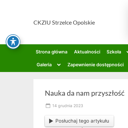
Skip
to
content
CKZIU Strzelce Opolskie
Strona główna
Aktualności
Szkoła
Toggle
Galeria
Zapewnienie dostępności
sub-
menu
Nauka da nam przyszłość
Posted
14 grudnia 2023
By
on
owner
Posłuchaj tego artykułu