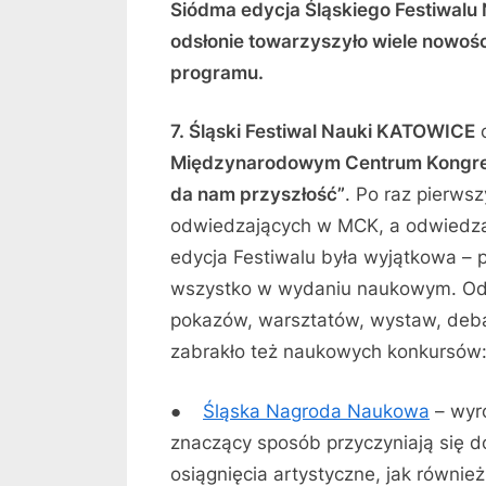
Siódma edycja Śląskiego Festiwalu
odsłonie towarzyszyło wiele nowości
programu.
7. Śląski Festiwal Nauki KATOWICE
o
Międzynarodowym Centrum Kongr
da nam przyszłość”
. Po raz pierws
odwiedzających w MCK, a odwiedza
edycja Festiwalu była wyjątkowa – p
wszystko w wydaniu naukowym. Odby
pokazów, warsztatów, wystaw, debat
zabrakło też naukowych konkursów
●
Śląska Nagroda Naukowa
– wyr
znaczący sposób przyczyniają się do
osiągnięcia artystyczne, jak równie