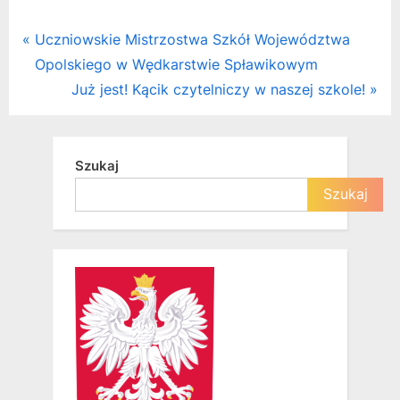
Nawigacja
P
Uczniowskie Mistrzostwa Szkół Województwa
r
Opolskiego w Wędkarstwie Spławikowym
wpisu
e
N
Już jest! Kącik czytelniczy w naszej szkole!
v
e
i
x
o
t
Szukaj
u
P
Szukaj
s
o
P
s
o
t
s
:
t
: