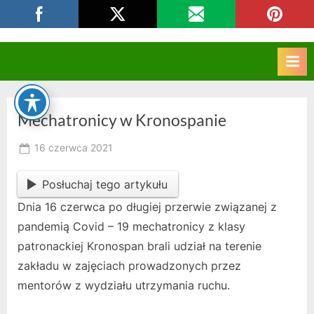
Skip
CKZIU Strzelce Opolskie
to
content
Mechatronicy w Kronospanie
Posted
16 czerwca 2021
By
on
owner
Posłuchaj tego artykułu
Dnia 16 czerwca po długiej przerwie związanej z
pandemią Covid – 19 mechatronicy z klasy
patronackiej Kronospan brali udział na terenie
zakładu w zajęciach prowadzonych przez
mentorów z wydziału utrzymania ruchu.