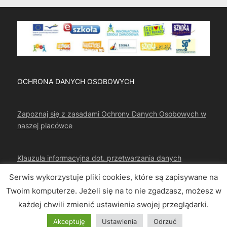
OCHRONA DANYCH OSOBOWYCH
Zapoznaj się z zasadami Ochrony Danych Osobowych w
naszej placówce
Klauzula informacyjna dot. przetwarzania danych
osobowych
Serwis wykorzystuje pliki cookies, które są zapisywane na
Twoim komputerze. Jeżeli się na to nie zgadzasz, możesz w
każdej chwili zmienić ustawienia swojej przeglądarki.
Copyright © 2026 CKZIU Strzelce Opolskie.
Akceptuję
Ustawienia
Odrzuć
Powered by
PressBook WordPress theme