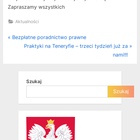
Zapraszamy wszystkich
Aktualności
Nawigacja
P
Bezpłatne poradnictwo prawne
r
N
Praktyki na Teneryfie – trzeci tydzień już za
wpisu
e
e
nami!!!
v
x
i
t
o
P
Szukaj
u
o
Szukaj
s
s
P
t
o
:
s
t