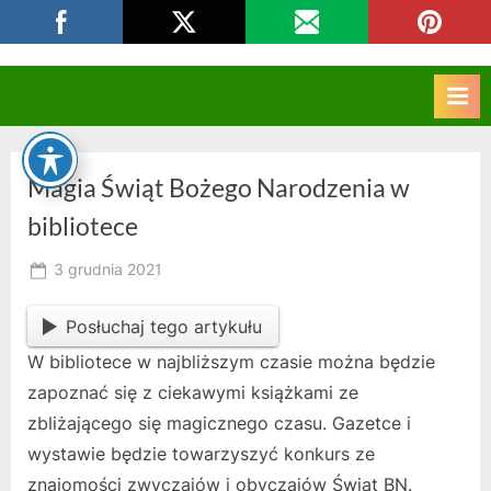
Skip
CKZIU Strzelce Opolskie
to
content
Magia Świąt Bożego Narodzenia w
bibliotece
Posted
3 grudnia 2021
By
on
owner
Posłuchaj tego artykułu
W bibliotece w najbliższym czasie można będzie
zapoznać się z ciekawymi książkami ze
zbliżającego się magicznego czasu. Gazetce i
wystawie będzie towarzyszyć konkurs ze
znajomości zwyczajów i obyczajów Świąt BN.