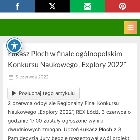
Skip
CKZIU Strzelce Opolskie
to
content
Łukasz Ploch w finale ogólnopolskim
Konkursu Naukowego „Explory 2022”
Posted
5 czerwca 2022
By
on
owner
Posłuchaj tego artykułu
2 czerwca odbył się Regionalny Finał Konkursu
Naukowego „Explory 2022”, REX Łódź. 3 czerwca o
godzinie 17:00 zostały ogłoszone wyniki
dwudniowych zmagań. Uczeń
Łukasz Ploch
z 3
Pam decyzją Jury będzie prezentował swój projekt