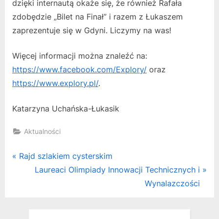
dzięki internautą okaże się, że również Rafała
zdobędzie „Bilet na Finał” i razem z Łukaszem
zaprezentuje się w Gdyni. Liczymy na was!
Więcej informacji można znaleźć na:
https://www.facebook.com/Explory/
oraz
https://www.explory.pl/
.
Katarzyna Uchańska-Łukasik
Aktualności
Nawigacja
P
Rajd szlakiem cysterskim
r
N
Laureaci Olimpiady Innowacji Technicznych i
wpisu
e
e
Wynalazczości
v
x
i
t