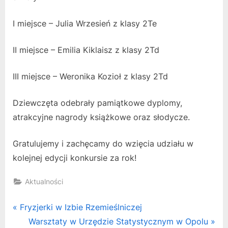
I miejsce – Julia Wrzesień z klasy 2Te
II miejsce – Emilia Kiklaisz z klasy 2Td
III miejsce – Weronika Kozioł z klasy 2Td
Dziewczęta odebrały pamiątkowe dyplomy,
atrakcyjne nagrody książkowe oraz słodycze.
Gratulujemy i zachęcamy do wzięcia udziału w
kolejnej edycji konkursie za rok!
Aktualności
Nawigacja
P
Fryzjerki w Izbie Rzemieślniczej
r
N
Warsztaty w Urzędzie Statystycznym w Opolu