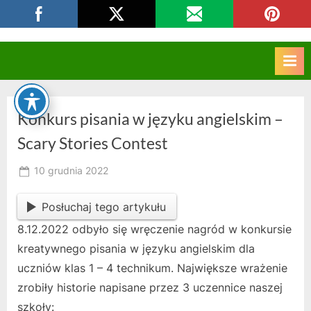
Skip
CKZIU Strzelce Opolskie
to
content
Konkurs pisania w języku angielskim –
Scary Stories Contest
Posted
10 grudnia 2022
By
on
owner
Posłuchaj tego artykułu
8.12.2022 odbyło się wręczenie nagród w konkursie
kreatywnego pisania w języku angielskim dla
uczniów klas 1 – 4 technikum. Największe wrażenie
zrobiły historie napisane przez 3 uczennice naszej
szkoły: