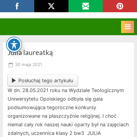
Skip
CKZIU Strzelce Opolskie
to
content
Julia laureatką
Posted
30 maja 2021
By
on
owner
Posłuchaj tego artykułu
W dn. 28.05.2021 roku na Wydziale Teologicznym
Uniwersytetu Opolskiego odbyła się gala
podsumowująca tegoroczne konkursy
organizowane na płaszczyźnie religijnej. I choć
niemal cały rok naszej nauki oparty był na zajęciach
zdalnych, uczennica klasy 2 bw3 JULIA