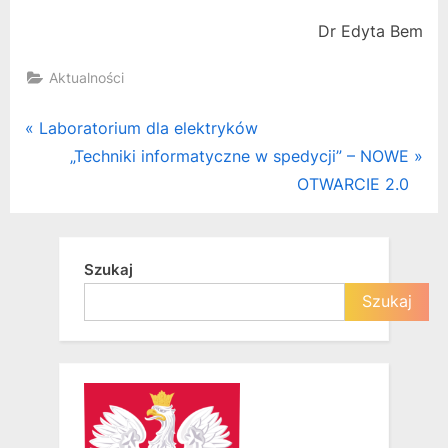
Dr Edyta Bem
Aktualności
Nawigacja
P
Laboratorium dla elektryków
r
N
„Techniki informatyczne w spedycji” – NOWE
wpisu
e
e
OTWARCIE 2.0
v
x
i
t
o
P
Szukaj
u
o
Szukaj
s
s
P
t
o
:
s
t