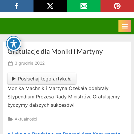
Skip
CKZIU Strzelce Opolskie
to
content
Gratulacje dla Moniki i Martyny
Posted
3 grudnia 2022
By
on
owner
Posłuchaj tego artykułu
Monika Machnik i Martyna Czekała odebrały
Stypendium Prezesa Rady Ministrów. Gratulujemy i
życzymy dalszych sukcesów!
Aktualności
P
Lekcje z Powiatowym Rzecznikiem Konsumenta