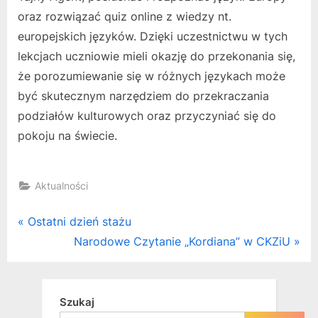
oraz rozwiązać quiz online z wiedzy nt.
europejskich języków. Dzięki uczestnictwu w tych
lekcjach uczniowie mieli okazję do przekonania się,
że porozumiewanie się w różnych językach może
być skutecznym narzędziem do przekraczania
podziałów kulturowych oraz przyczyniać się do
pokoju na świecie.
Aktualności
Nawigacja
P
Ostatni dzień stażu
r
N
Narodowe Czytanie „Kordiana” w CKZiU
wpisu
e
e
v
x
i
t
Szukaj