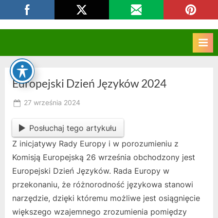
Skip
CKZIU Strzelce Opolskie
to
content
Europejski Dzień Języków 2024
Posted
27 września 2024
By
on
owner
Posłuchaj tego artykułu
Z inicjatywy Rady Europy i w porozumieniu z
Komisją Europejską 26 września obchodzony jest
Europejski Dzień Języków. Rada Europy w
przekonaniu, że różnorodność językowa stanowi
narzędzie, dzięki któremu możliwe jest osiągnięcie
większego wzajemnego zrozumienia pomiędzy