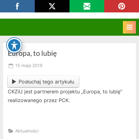
Skip
CKZIU Strzelce Opolskie
to
content
Europa, to lubię
Posted
15 maja 2019
By
on
owner
Posłuchaj tego artykułu
CKZiU jest partnerem projektu „Europa, to lubię”
realizowanego przez PCK.
Aktualności