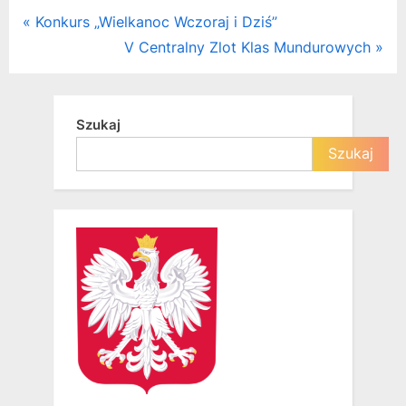
Nawigacja
P
Konkurs „Wielkanoc Wczoraj i Dziś”
r
N
V Centralny Zlot Klas Mundurowych
wpisu
e
e
v
x
i
t
Szukaj
o
P
Szukaj
u
o
s
s
P
t
o
:
s
t
: