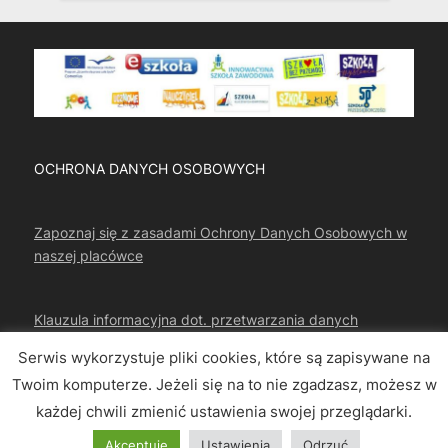
OCHRONA DANYCH OSOBOWYCH
Zapoznaj się z zasadami Ochrony Danych Osobowych w
naszej placówce
Klauzula informacyjna dot. przetwarzania danych
osobowych
Serwis wykorzystuje pliki cookies, które są zapisywane na
Twoim komputerze. Jeżeli się na to nie zgadzasz, możesz w
każdej chwili zmienić ustawienia swojej przeglądarki.
Copyright © 2026 CKZIU Strzelce Opolskie.
Akceptuję
Ustawienia
Odrzuć