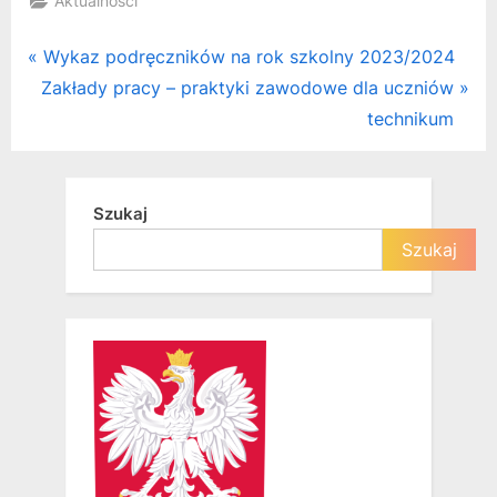
Aktualności
Nawigacja
P
Wykaz podręczników na rok szkolny 2023/2024
N
r
Zakłady pracy – praktyki zawodowe dla uczniów
wpisu
e
e
technikum
x
v
t
i
P
o
Szukaj
o
u
Szukaj
s
s
t
P
:
o
s
t
: