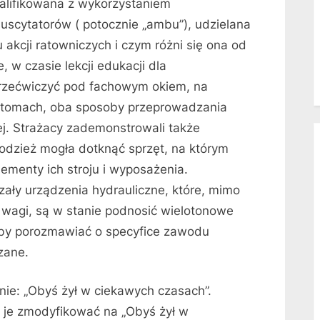
alifikowana z wykorzystaniem
suscytatorów ( potocznie „ambu”), udzielana
akcji ratowniczych i czym różni się ona od
e, w czasie lekcji edukacji dla
rzećwiczyć pod fachowym okiem, na
antomach, oba sposoby przeprowadzania
j. Strażacy zademonstrowali także
odzież mogła dotknąć sprzęt, na którym
lementy ich stroju i wyposażenia.
ały urządzenia hydrauliczne, które, mimo
 wagi, są w stanie podnosić wielotonowe
żeby porozmawiać o specyfice zawodu
zane.
Obyś żył w ciekawych czasach”.
by je zmodyfikować na „Obyś żył w