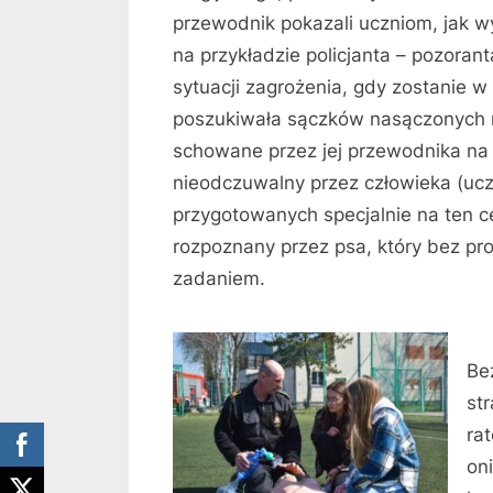
przewodnik pokazali uczniom, jak w
na przykładzie policjanta – pozoran
sytuacji zagrożenia, gdy zostanie 
poszukiwała sączków nasączonych m
schowane przez jej przewodnika na
nieodczuwalny przez człowieka (uc
przygotowanych specjalnie na ten c
rozpoznany przez psa, który bez pr
zadaniem.
W 
Be
st
ra
on