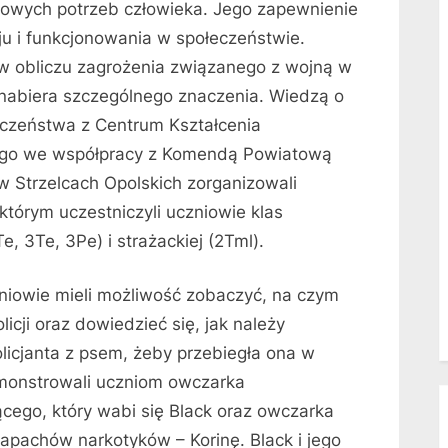
owych potrzeb człowieka. Jego zapewnienie
u i funkcjonowania w społeczeństwie.
 w obliczu zagrożenia związanego z wojną w
 nabiera szczególnego znaczenia. Wiedzą o
eczeństwa z Centrum Kształcenia
ego we współpracy z Komendą Powiatową
w Strzelcach Opolskich zorganizowali
którym uczestniczyli uczniowie klas
e, 3Te, 3Pe) i strażackiej (2Tml).
e mieli możliwość zobaczyć, na czym
cji oraz dowiedzieć się, jak należy
licjanta z psem, żeby przebiegła ona w
emonstrowali uczniom owczarka
ącego, który wabi się Black oraz owczarka
zapachów narkotyków – Korinę. Black i jego