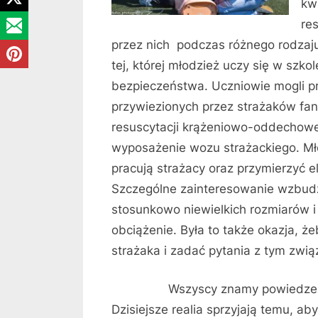
kw
re
przez nich podczas różnego rodzaju 
tej, której młodzież uczy się w szkol
bezpieczeństwa. Uczniowie mogli p
przywiezionych przez strażaków f
resuscytacji krążeniowo-oddechowe
wyposażenie wozu strażackiego. Mł
pracują strażacy oraz przymierzyć e
Szczególne zainteresowanie wzbudz
stosunkowo niewielkich rozmiarów i
obciążenie. Była to także okazja, 
strażaka i zadać pytania z tym zwią
Wszyscy znamy powiedzenie: „
Dzisiejsze realia sprzyjają temu, a