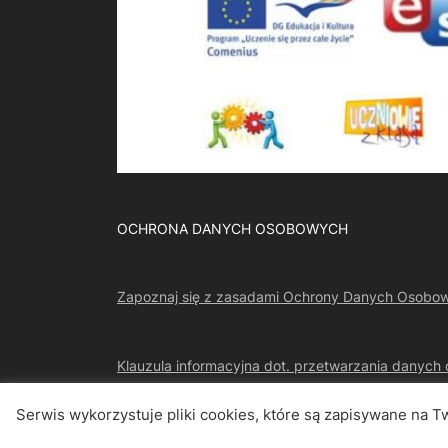
o
u
s
P
o
s
t
:
OCHRONA DANYCH OSOBOWYCH
Zapoznaj się z zasadami Ochrony Danych Osobo
Klauzula informacyjna dot. przetwarzania danyc
Serwis wykorzystuje pliki cookies, które są zapisywane na T