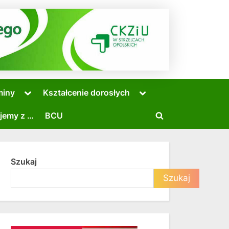
Toggle
Toggle
miny
Kształcenie dorosłych
sub-
sub-
menu
menu
jemy z …
BCU
Toggle
search
form
Szukaj
Toggle
Szukaj
sub-
menu