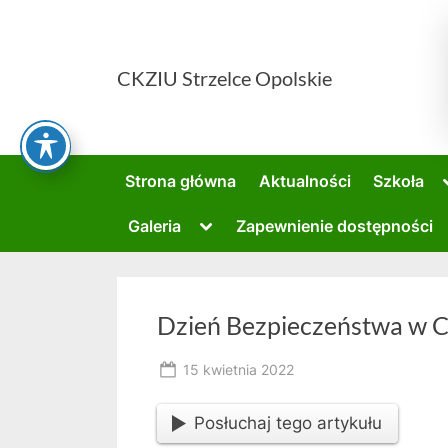
Skip
to
content
CKZIU Strzelce Opolskie
Strona główna
Aktualności
Szkoła
Toggle
Galeria
Zapewnienie dostępności
sub-
menu
Dzień Bezpieczeństwa w 
Posted
15 kwietnia 2022
By
on
owner
Posłuchaj tego artykułu