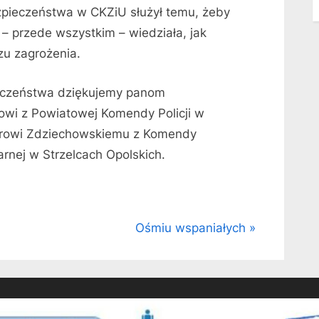
pieczeństwa w CKZiU służył temu, żeby
 – przede wszystkim – wiedziała, jak
czu zagrożenia.
ieczeństwa dziękujemy panom
wi z Powiatowej Komendy Policji w
iotrowi Zdziechowskiemu z Komendy
rnej w Strzelcach Opolskich.
N
Ośmiu wspaniałych
e
x
t
P