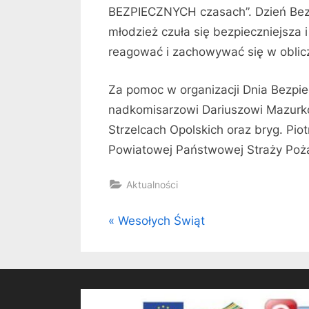
BEZPIECZNYCH czasach”. Dzień Bez
młodzież czuła się bezpieczniejsza i
reagować i zachowywać się w obli
Za pomoc w organizacji Dnia Bezp
nadkomisarzowi Dariuszowi Mazurko
Strzelcach Opolskich oraz bryg. P
Powiatowej Państwowej Straży Poża
Aktualności
Nawigacja
P
Wesołych Świąt
r
wpisu
e
v
i