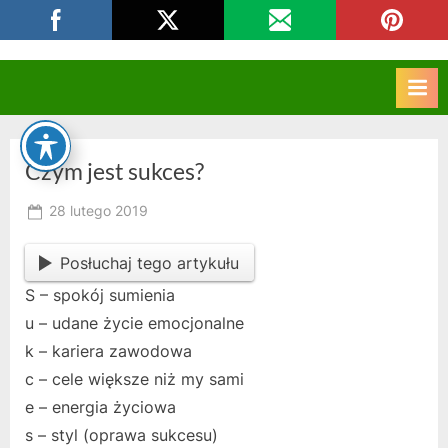
Skip
CKZIU Strzelce Opolskie
to
content
Czym jest sukces?
Posted
28 lutego 2019
By
on
owner
Posłuchaj tego artykułu
S – spokój sumienia
u – udane życie emocjonalne
k – kariera zawodowa
c – cele większe niż my sami
e – energia życiowa
s – styl (oprawa sukcesu)