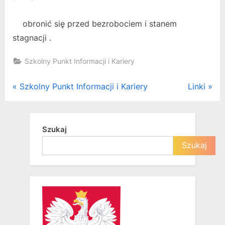
obronić się przed bezrobociem i stanem
stagnacji .
Szkolny Punkt Informacji i Kariery
Nawigacja
P
N
Szkolny Punkt Informacji i Kariery
Linki
r
e
wpisu
e
x
v
t
Szukaj
i
P
Szukaj
o
o
u
s
s
t
P
:
o