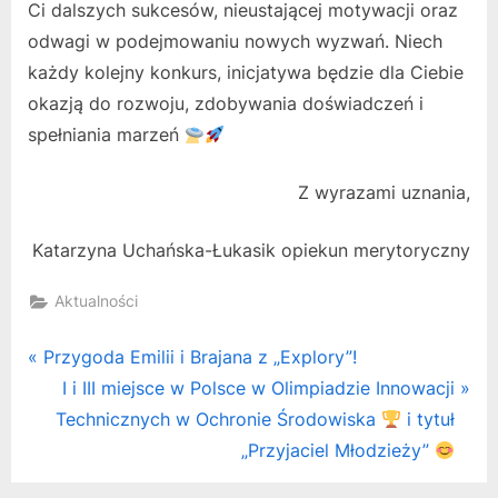
Ci dalszych sukcesów, nieustającej motywacji oraz
odwagi w podejmowaniu nowych wyzwań. Niech
każdy kolejny konkurs, inicjatywa będzie dla Ciebie
okazją do rozwoju, zdobywania doświadczeń i
spełniania marzeń
Z wyrazami uznania,
Katarzyna Uchańska-Łukasik opiekun merytoryczny
Aktualności
Nawigacja
P
Przygoda Emilii i Brajana z „Explory”!
r
N
I i III miejsce w Polsce w Olimpiadzie Innowacji
wpisu
e
e
Technicznych w Ochronie Środowiska
i tytuł
v
x
„Przyjaciel Młodzieży”
i
t