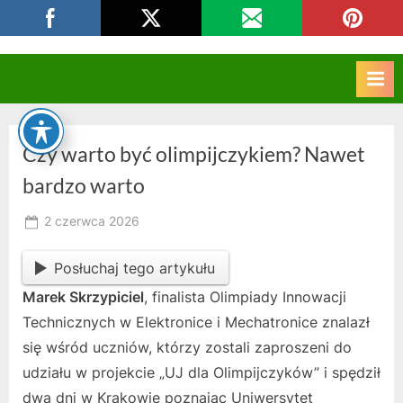
Skip
CKZIU Strzelce Opolskie
to
content
Czy warto być olimpijczykiem? Nawet
bardzo warto
Posted
2 czerwca 2026
By
on
RK
Posłuchaj tego artykułu
Marek Skrzypiciel
, finalista Olimpiady Innowacji
Technicznych w Elektronice i Mechatronice znalazł
się wśród uczniów, którzy zostali zaproszeni do
udziału w projekcie „UJ dla Olimpijczyków” i spędził
dwa dni w Krakowie poznając Uniwersytet