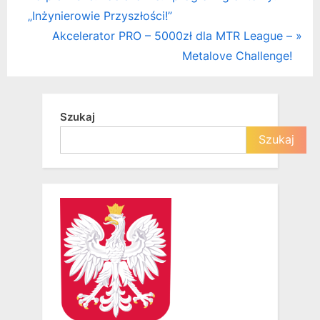
r
„Inżynierowie Przyszłości!”
wpisu
e
N
Akcelerator PRO – 5000zł dla MTR League –
v
e
Metalove Challenge!
i
x
o
t
u
P
Szukaj
s
o
Szukaj
P
s
o
t
s
:
t
: