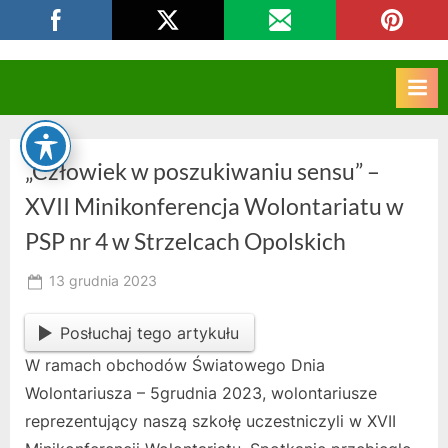
Skip
CKZIU Strzelce Opolskie
to
content
„Człowiek w poszukiwaniu sensu” –
XVII Minikonferencja Wolontariatu w
PSP nr 4 w Strzelcach Opolskich
Posted
13 grudnia 2023
By
on
owner
Posłuchaj tego artykułu
W ramach obchodów Światowego Dnia
Wolontariusza – 5grudnia 2023, wolontariusze
reprezentujący naszą szkołę uczestniczyli w XVII