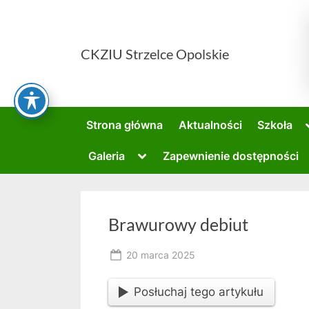
Skip
to
content
CKZIU Strzelce Opolskie
Strona główna
Aktualności
Szkoła
Toggle
Galeria
Zapewnienie dostępności
sub-
menu
Brawurowy debiut
Posted
20 marca 2025
By
on
RK
Posłuchaj tego artykułu