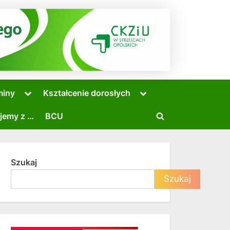
Toggle
Toggle
miny
Kształcenie dorosłych
sub-
sub-
menu
menu
jemy z …
BCU
Toggle
search
form
Szukaj
Toggle
Szukaj
sub-
menu