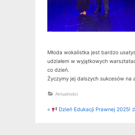
Młoda wokalistka jest bardzo usat
udziałem w wyjątkowych warsztatach
co dzień.
Życzymy jej dalszych sukcesów na a
Aktualności
Nawigacja
P
Dzień Edukacji Prawnej 2025! 
r
wpisu
e