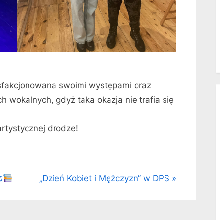
ysfakcjonowana swoimi występami oraz
 wokalnych, gdyż taka okazja nie trafia się
rtystycznej drodze!
N
⚖
„Dzień Kobiet i Mężczyzn” w DPS
e
x