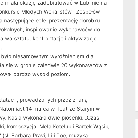
Te miała okazję zadebiutować w Lublinie na
onkursie Młodych Wokalistów i Zespołów
a następujące cele: prezentację dorobku
 wokalnych, inspirowanie wykonawców do
 warsztatu, konfrontacje i aktywizacje
.
e było niesamowitym wyróżnieniem dla
zła się w gronie zaledwie 20 wykonawców z
ntował bardzo wysoki poziom.
sztatach, prowadzonych przez znaną
Natomiast 14 marca w Teatrze Starym w
wy. Kasia wykonała dwie piosenki: „Czas
ski, kompozycja: Mela Koteluk i Bartek Wąsik;
 (sł. Barbara Pravi, Lili Poe, muzyka: