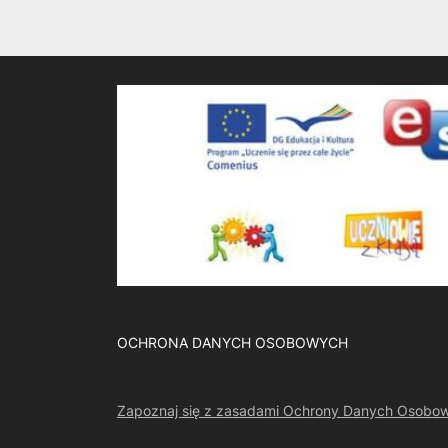
v
i
o
u
s
P
o
s
t
:
OCHRONA DANYCH OSOBOWYCH
Zapoznaj się z zasadami Ochrony Danych Osobo