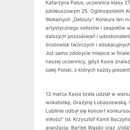
Katarzyna Palus, uczennica klasy 2
jubileuszowym 25. Ogólnopolskim K
Wokalnych „Debiuty”. Konkurs ten m
artystycznego solistów i zespołów
dalszych poszukiwań i udoskonalenia
środowisk twórczych i edukacyjnych
Już samo zdobycie miejsca w final
naszej uczennicy, gdyż Kasia znala
całej Polski, z których każdy preze
13 marca Kasia brała udział w war
wokalistkę, Grażynę Łobaszewską. 
Lublinie odbył się koncert konkurso
miłości” (sł. Krzysztof Kamil Baczyń
aranżacja: Bartek Wąsik) oraz „Voilá”