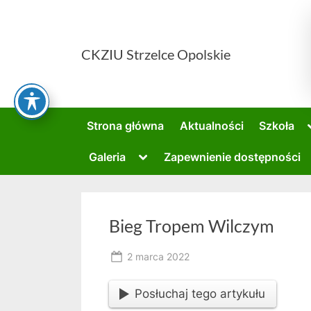
Skip
to
content
CKZIU Strzelce Opolskie
Strona główna
Aktualności
Szkoła
Toggle
Galeria
Zapewnienie dostępności
sub-
menu
Bieg Tropem Wilczym
Posted
2 marca 2022
By
on
owner
Posłuchaj tego artykułu