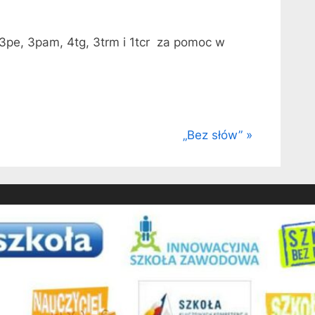
3pe, 3pam, 4tg, 3trm i 1tcr za pomoc w
N
„Bez słów”
e
x
t
P
o
s
t
: