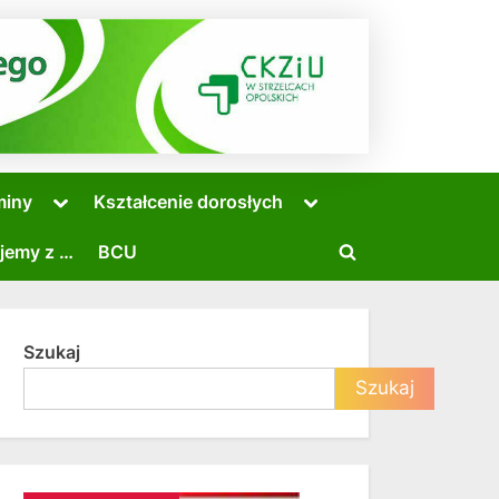
Toggle
Toggle
miny
Kształcenie dorosłych
sub-
sub-
menu
menu
jemy z …
BCU
Toggle
search
form
Szukaj
Toggle
Szukaj
sub-
menu