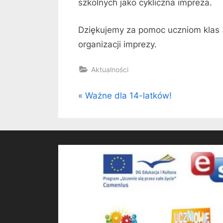
szkolnych jako cykliczna impreza.
Dziękujemy za pomoc uczniom klas 
organizacji imprezy.
Aktualności
Nawigacja
P
Ważne dla 14-latków!
r
wpisu
e
v
i
o
u
s
P