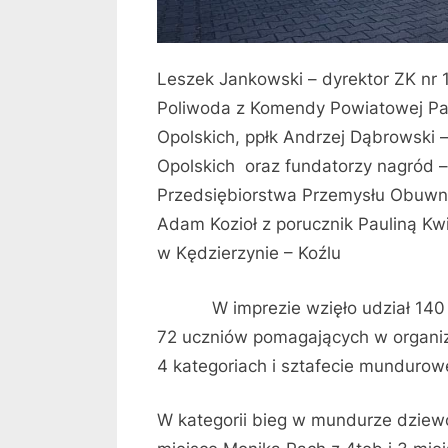
Leszek Jankowski – dyrektor ZK nr 
Poliwoda z Komendy Powiatowej Pań
Opolskich, ppłk Andrzej Dąbrowski 
Opolskich oraz fundatorzy nagród 
Przedsiębiorstwa Przemysłu Obuwni
Adam Kozioł z porucznik Pauliną K
w Kędzierzynie – Koźlu
W imprezie wzięło udział 140 uc
72 uczniów pomagających w organiz
4 kategoriach i sztafecie mundurowe
W kategorii bieg w mundurze dziewc