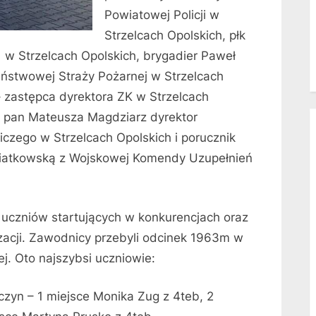
Powiatowej Policji w
Strzelcach Opolskich, płk
1 w Strzelcach Opolskich, brygadier Paweł
stwowej Straży Pożarnej w Strzelcach
– zastępca dyrektora ZK w Strzelcach
– pan Mateusza Magdziarz dyrektor
czego w Strzelcach Opolskich i porucznik
wiatkowską z Wojskowej Komendy Uzupełnień
zniów startujących w konkurencjach oraz
acji. Zawodnicy przebyli odcinek 1963m w
j. Oto najszybsi uczniowie:
zyn – 1 miejsce Monika Zug z 4teb, 2