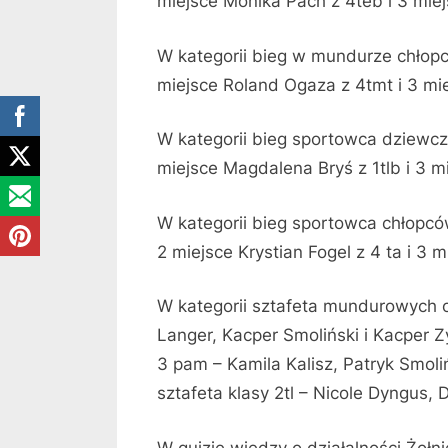
miejsce Monika Pach z 4teb i 3 mie
W kategorii bieg w mundurze chłopc
miejsce Roland Ogaza z 4tmt i 3 mi
W kategorii bieg sportowca dziewczą
miejsce Magdalena Bryś z 1tlb i 3 
W kategorii bieg sportowca chłopcó
2 miejsce Krystian Fogel z 4 ta i 3
W kategorii sztafeta mundurowych o
Langer, Kacper Smoliński i Kacper Z
3 pam – Kamila Kalisz, Patryk Smoliń
sztafeta klasy 2tl – Nicole Dyngus, 
W quizie wiedzy o działalności Żołn