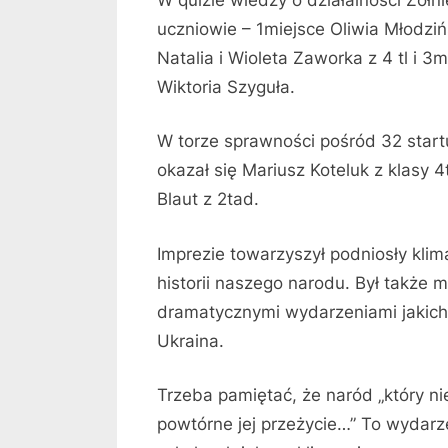
uczniowie – 1miejsce Oliwia Młodziń
Natalia i Wioleta Zaworka z 4 tl i 3
Wiktoria Szyguła.
W torze sprawności pośród 32 star
okazał się Mariusz Koteluk z klasy 
Blaut z 2tad.
Imprezie towarzyszył podniosły kli
historii naszego narodu. Był także m
dramatycznymi wydarzeniami jakich 
Ukraina.
Trzeba pamiętać, że naród „który nie
powtórne jej przeżycie…” To wydarz