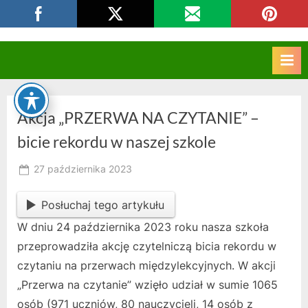
Skip
CKZIU Strzelce Opolskie
to
content
Akcja „PRZERWA NA CZYTANIE” –
bicie rekordu w naszej szkole
Posted
27 października 2023
By
on
owner
Posłuchaj tego artykułu
W dniu 24 października 2023 roku nasza szkoła
przeprowadziła akcję czytelniczą bicia rekordu w
czytaniu na przerwach międzylekcyjnych. W akcji
„Przerwa na czytanie” wzięło udział w sumie 1065
osób (971 uczniów, 80 nauczycieli, 14 osób z