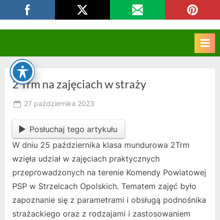
Skip
CKZIU Strzelce Opolskie
to
content
2 Trm na zajęciach w straży
Posted
27 października 2023
By
on
owner
Posłuchaj tego artykułu
W dniu 25 października klasa mundurowa 2Trm
wzięła udział w zajęciach praktycznych
przeprowadzonych na terenie Komendy Powiatowej
PSP w Strzelcach Opolskich. Tematem zajęć było
zapoznanie się z parametrami i obsługą podnośnika
strażackiego oraz z rodzajami i zastosowaniem