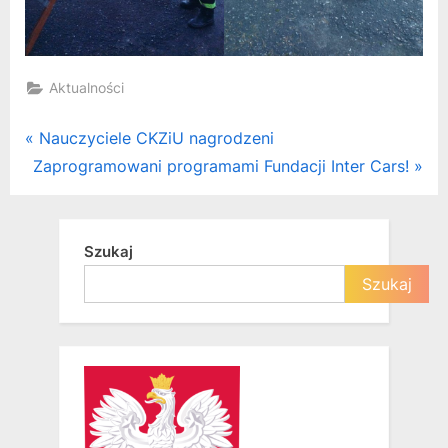
Aktualności
Nawigacja
P
Nauczyciele CKZiU nagrodzeni
N
r
Zaprogramowani programami Fundacji Inter Cars!
wpisu
e
e
x
v
t
i
Szukaj
P
o
Szukaj
o
u
s
s
t
P
:
o
s
t