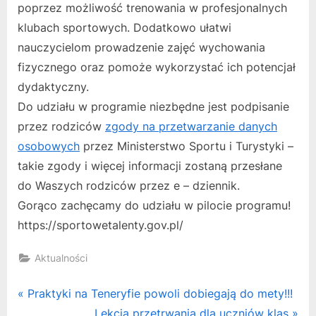
poprzez możliwość trenowania w profesjonalnych
klubach sportowych. Dodatkowo ułatwi
nauczycielom prowadzenie zajęć wychowania
fizycznego oraz pomoże wykorzystać ich potencjał
dydaktyczny.
Do udziału w programie niezbędne jest podpisanie
przez rodziców
zgody na przetwarzanie danych
osobowych
przez Ministerstwo Sportu i Turystyki –
takie zgody i więcej informacji zostaną przesłane
do Waszych rodziców przez e – dziennik.
Gorąco zachęcamy do udziału w pilocie programu!
https://sportowetalenty.gov.pl/
Aktualności
Nawigacja
P
Praktyki na Teneryfie powoli dobiegają do mety!!!
r
N
Lekcja przetrwania dla uczniów klas