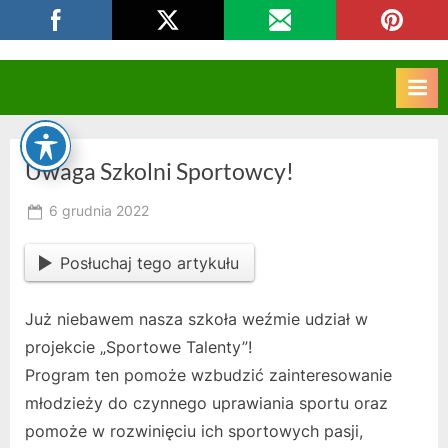
Skip
CKZIU Strzelce Opolskie
to
content
Uwaga Szkolni Sportowcy!
Posted
6 grudnia 2022
By
on
owner
Posłuchaj tego artykułu
Już niebawem nasza szkoła weźmie udział w
projekcie „Sportowe Talenty”!
Program ten pomoże wzbudzić zainteresowanie
młodzieży do czynnego uprawiania sportu oraz
pomoże w rozwinięciu ich sportowych pasji,