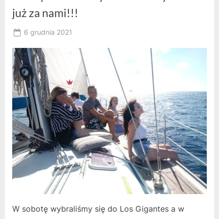
już za nami!!!
Posted
6 grudnia 2021
By
on
owner
W sobotę wybraliśmy się do Los Gigantes a w