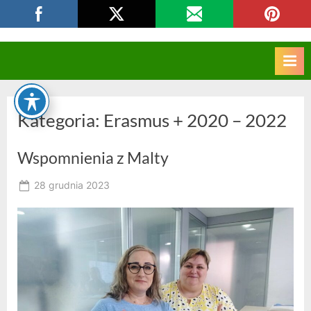
Skip
CKZIU Strzelce Opolskie
to
content
Kategoria:
Erasmus + 2020 – 2022
Wspomnienia z Malty
Posted
28 grudnia 2023
By
on
owner