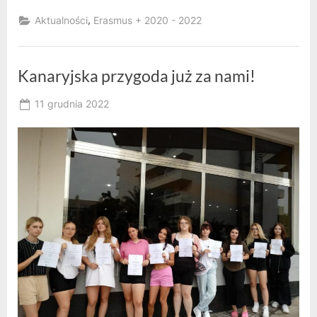
,
Aktualności
Erasmus + 2020 - 2022
Kanaryjska przygoda już za nami!
Posted
11 grudnia 2022
By
on
owner