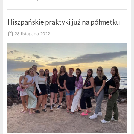
Hiszpańskie praktyki już na półmetku
Posted
28 listopada 2022
By
on
owner