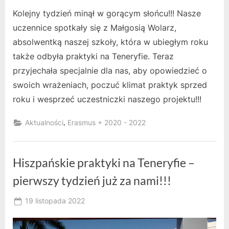
Kolejny tydzień minął w gorącym słońcu!!! Nasze
uczennice spotkały się z Małgosią Wolarz,
absolwentką naszej szkoły, która w ubiegłym roku
także odbyła praktyki na Teneryfie. Teraz
przyjechała specjalnie dla nas, aby opowiedzieć o
swoich wrażeniach, poczuć klimat praktyk sprzed
roku i wesprzeć uczestniczki naszego projektu!!!
,
Aktualności
Erasmus + 2020 - 2022
Hiszpańskie praktyki na Teneryfie –
pierwszy tydzień już za nami!!!
Posted
19 listopada 2022
By
on
owner