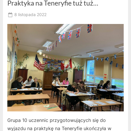
Praktyka na Teneryfie tuż tuż…
Posted
8 listopada 2022
By
on
owner
Grupa 10 uczennic przygotowujących się do
wyjazdu na praktykę na Teneryfie ukończyła w