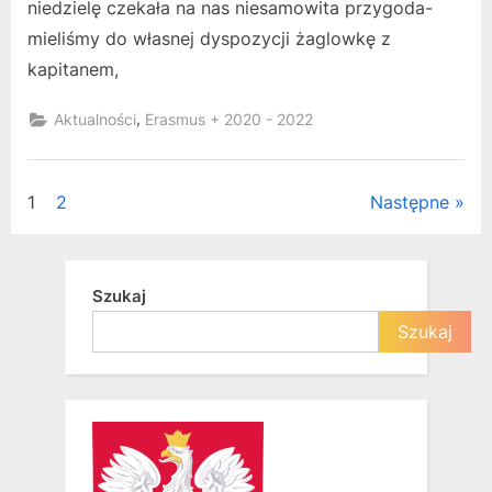
niedzielę czekała na nas niesamowita przygoda-
mieliśmy do własnej dyspozycji żaglowkę z
kapitanem,
,
Aktualności
Erasmus + 2020 - 2022
Stronicowanie
1
2
Następne
wpisów
Szukaj
Szukaj