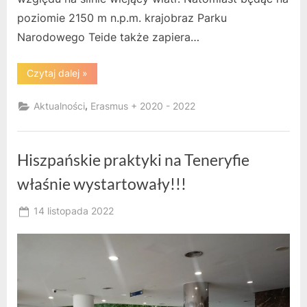
poziomie 2150 m n.p.m. krajobraz Parku
Narodowego Teide także zapiera…
“Hiszpańskie
Czytaj dalej
»
praktyki
na
Teneryfie
,
Aktualności
Erasmus + 2020 - 2022
–
pierwszy
tydzień
już
za
Hiszpańskie praktyki na Teneryfie
nami!!!”
właśnie wystartowały!!!
Posted
14 listopada 2022
By
on
owner