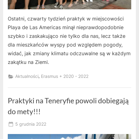
Ostatni, czwarty tydzień praktyk w miejscowości
Playa de Las Americas minął nieprawdopodobnie
szybko i zaskakująco nie tylko dla nas, lecz także
dla mieszkańców wyspy pod względem pogody,
widać, jak zmiany klimatu odczuwalne są w każdym
zakątku na Ziemi.
,
Aktualności
Erasmus + 2020 - 2022
Praktyki na Teneryfie powoli dobiegają
do mety!!!
Posted
5 grudnia 2022
By
on
owner