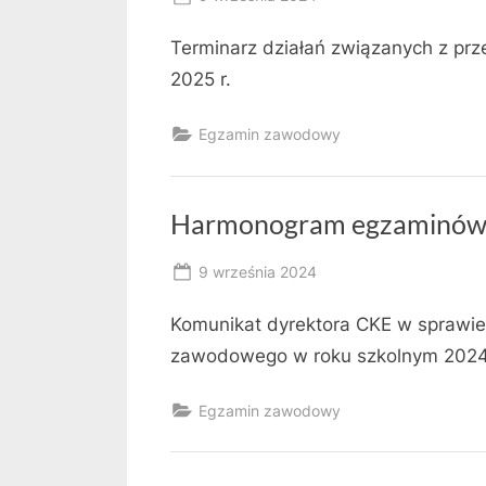
By
on
owner
Terminarz działań związanych z 
2025 r.
Egzamin zawodowy
Harmonogram egzaminów
Posted
9 września 2024
By
on
owner
Komunikat dyrektora CKE w sprawi
zawodowego w roku szkolnym 202
Egzamin zawodowy