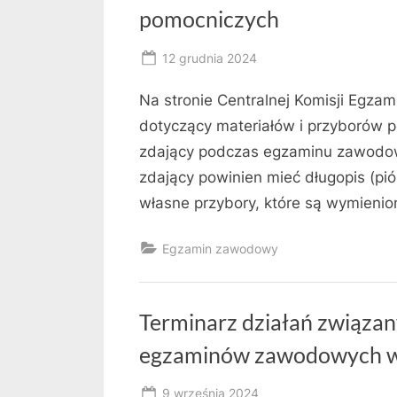
pomocniczych
Posted
12 grudnia 2024
By
on
RK
Na stronie Centralnej Komisji Egzam
dotyczący materiałów i przyborów 
zdający podczas egzaminu zawodowe
zdający powinien mieć długopis (pi
własne przybory, które są wymienio
Egzamin zawodowy
Terminarz działań związa
egzaminów zawodowych w
Posted
9 września 2024