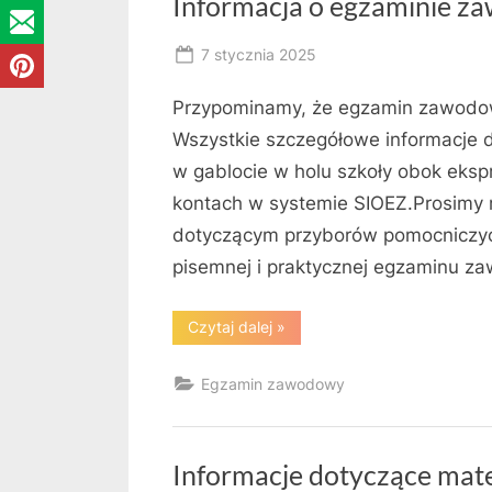
Informacja o egzaminie z
Posted
7 stycznia 2025
By
on
RK
Przypominamy, że egzamin zawodowy
Wszystkie szczegółowe informacje
w gablocie w holu szkoły obok eks
kontach w systemie SIOEZ.Prosimy 
dotyczącym przyborów pomocniczyc
pisemnej i praktycznej egzaminu 
“Informacja
Czytaj dalej
»
o
egzaminie
zawodowym
Egzamin zawodowy
–
sesja
zimowa
2025!”
Informacje dotyczące mat