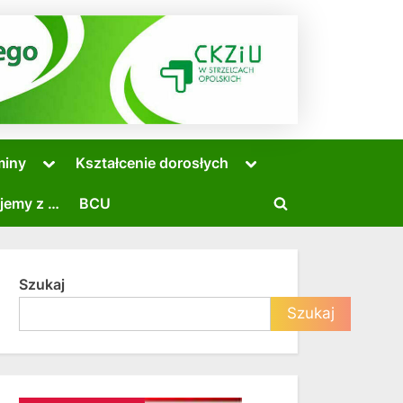
Toggle
Toggle
miny
Kształcenie dorosłych
sub-
sub-
menu
menu
jemy z …
BCU
Toggle
search
form
Szukaj
Toggle
Szukaj
sub-
menu