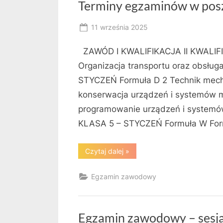
Terminy egzaminów w pos
Posted
11 września 2025
By
on
RK
ZAWÓD I KWALIFIKACJA II KWALIFI
Organizacja transportu oraz obsług
STYCZEŃ Formuła D 2 Technik mech
konserwacja urządzeń i systemów m
programowanie urządzeń i system
KLASA 5 – STYCZEŃ Formuła W Fo
“Terminy
Czytaj dalej
»
egzaminów
w
poszczególnych
Egzamin zawodowy
zawodach”
Egzamin zawodowy – sesj