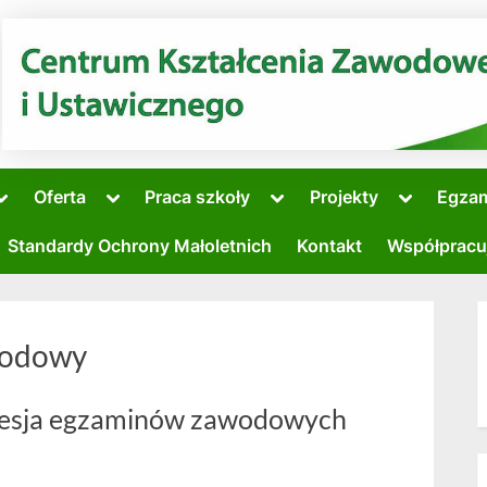
Toggle
Toggle
Toggle
Toggle
Oferta
Praca szkoły
Projekty
Egza
sub-
sub-
sub-
sub-
Toggle
menu
menu
menu
menu
sub-
Standardy Ochrony Małoletnich
Kontakt
Współpracu
menu
Toggle
sub-
menu
wodowy
sesja egzaminów zawodowych