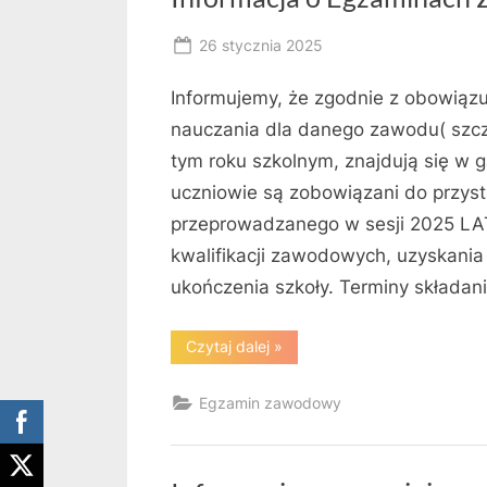
Posted
26 stycznia 2025
By
on
RK
Informujemy, że zgodnie z obowiąz
nauczania dla danego zawodu( szc
tym roku szkolnym, znajdują się w g
uczniowie są zobowiązani do przy
przeprowadzanego w sesji 2025 LAT
kwalifikacji zawodowych, uzyskania 
ukończenia szkoły. Terminy składan
“Informacja
Czytaj dalej
»
o
Egzaminach
Zawodowych
Egzamin zawodowy
LATO
2025”