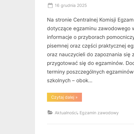
Posted
16 grudnia 2025
By
on
RK
Na stronie Centralnej Komisji Egza
dotyczące egzaminu zawodowego w 
informacje o przyborach pomocnicz
pisemnej oraz części praktycznej 
oraz nauczycieli do zapoznania się
przygotować się do egzaminów. Do
terminy poszczególnych egzaminów
szkolnych – obok…
“Nowe
Czytaj dalej
»
komunikaty
CKE
–
,
Aktualności
Egzamin zawodowy
sesja
egzaminów
zawodowych
ZIMA
2026”