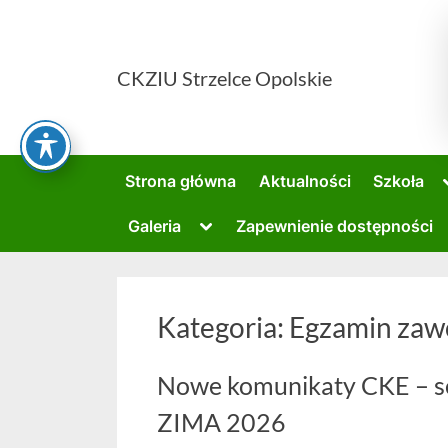
Skip
to
content
CKZIU Strzelce Opolskie
Strona główna
Aktualności
Szkoła
Toggle
Galeria
Zapewnienie dostępności
sub-
menu
Kategoria:
Egzamin za
Nowe komunikaty CKE – 
ZIMA 2026