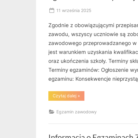
Posted
11 września 2025
By
on
RK
Zgodnie z obowiązującymi przepisa
zawodu, wszyscy uczniowie są zobo
zawodowego przeprowadzanego w se
jest warunkiem uzyskania kwalifika
oraz ukończenia szkoły. Terminy skła
Terminy egzaminów: Ogłoszenie wy
egzaminu: Konsekwencje nieprzyst
“Egzamin
Czytaj dalej
»
zawodowy
–
sesja
Egzamin zawodowy
ZIMA
2026”
Informacja o Egzaminac