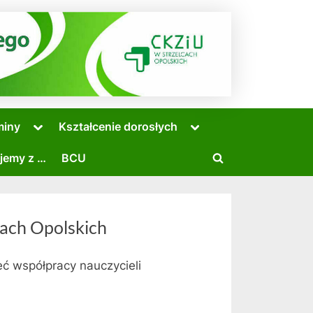
Toggle
Toggle
miny
Kształcenie dorosłych
sub-
sub-
menu
menu
jemy z …
BCU
Toggle
search
form
cach Opolskich
Toggle
sub-
eć współpracy nauczycieli
menu