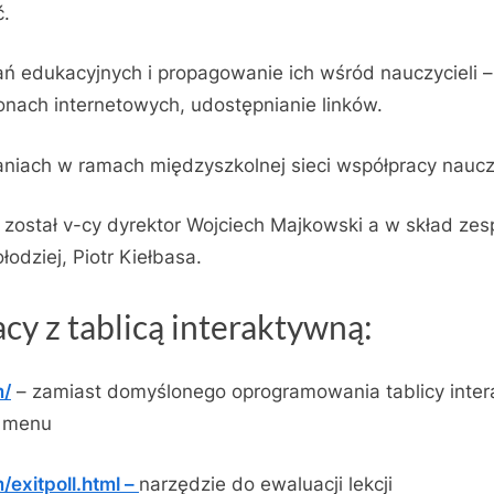
ć.
ń edukacyjnych i propagowanie ich wśród nauczycieli
onach internetowych, udostępnianie linków.
niach w ramach międzyszkolnej sieci współpracy nauczy
ostał v-cy dyrektor Wojciech Majkowski a w skład zesp
odziej, Piotr Kiełbasa.
acy z tablicą interaktywną:
m/
– zamiast domyślonego oprogramowania tablicy inte
e menu
exitpoll.html –
narzędzie do ewaluacji lekcji