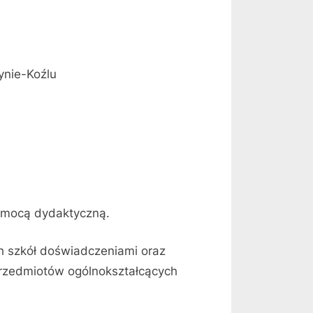
ynie-Koźlu
pomocą dydaktyczną.
ch szkół doświadczeniami oraz
przedmiotów ogólnokształcących