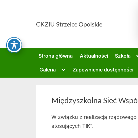
Skip
to
content
CKZIU Strzelce Opolskie
Strona główna
Aktualności
Szkoła
Toggle
Galeria
Zapewnienie dostępności
sub-
menu
Międzyszkolna Sieć Współ
W związku z realizacją rządoweg
stosujących TIK”.