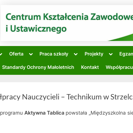
Toggle
Toggle
Toggle
Toggle
Oferta
Praca szkoły
Projekty
Egza
sub-
sub-
sub-
sub-
Toggle
menu
menu
menu
menu
sub-
Standardy Ochrony Małoletnich
Kontakt
Współpracu
menu
Toggle
sub-
menu
pracy Nauczycieli – Technikum w Strzel
o programu
Aktywna Tablica
powstała „Międzyszkolna si