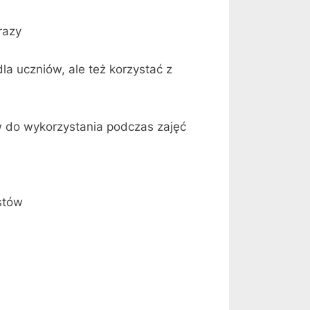
razy
la uczniów, ale też korzystać z
w do wykorzystania podczas zajęć
istów