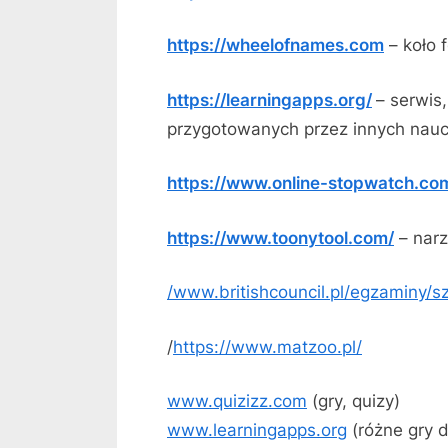
https://wheelofnames.com
– koło 
https://learningapps.org/
– serwis
przygotowanych przez innych naucz
https://www.online-stopwatch.co
https://www.toonytool.com/
– narz
/www.britishcouncil.pl/egzaminy/s
/
https://www.matzoo.pl/
www.quizizz.com
(gry, quizy)
www.learningapps.org
(różne gry 