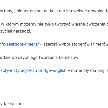
fortuny, spinner online, na kole można wpisać dowolne f
, w którym możemy nie tylko tworzyć własne ćwiczenia d
ycieli narzedzi.
m/classroom-timers/
– szeroki wybór stoperów i timeró
ędzie do szybkiego tworzenia komiksów
zkoly-instytucje/cambridge-english
– materiały dla angl
dydaktyczne)