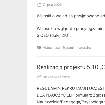
Posted
7 lipca 2026
By
on
owner
Wnioski o wgląd są przyjmowane o
Wniosek o wgląd do pracy egzamina
SIOEO (dalej ZIU).
,
Aktualności
Egzamin maturalny
Realizacja projektu 5.10 „
Posted
30 czerwca 2026
By
on
RK
REGULAMIN REKRUTACJI I UCZESTN
DLA NAUCZYCIELI Formularz Zgłosz
Nauczyciela/Pedagoga/Psychologa w