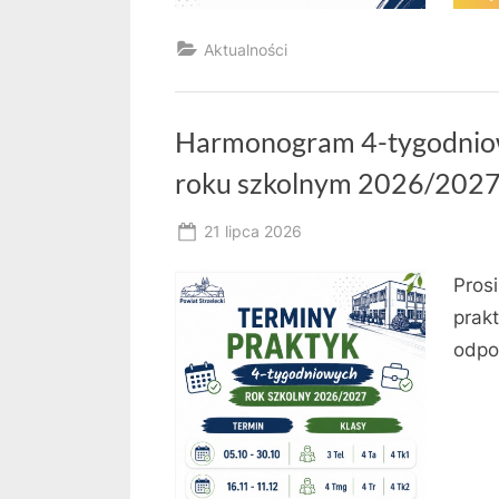
Aktualności
Harmonogram 4-tygodnio
roku szkolnym 2026/202
Posted
21 lipca 2026
By
on
owner
Pros
prak
odpow