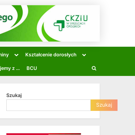
Toggle
Toggle
miny
Kształcenie dorosłych
sub-
sub-
menu
menu
jemy z …
BCU
Toggle
search
form
Szukaj
Toggle
Szukaj
sub-
menu