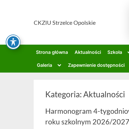
Skip
to
content
CKZIU Strzelce Opolskie
Strona główna
Aktualności
Szkoła
Toggle
Galeria
Zapewnienie dostępności
sub-
menu
Kategoria:
Aktualności
Harmonogram 4-tygodnio
roku szkolnym 2026/202