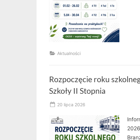
Aktualności
Rozpoczęcie roku szkolneg
Szkoły II Stopnia
Posted
20 lipca 2026
By
on
owner
Info
2026
Bran