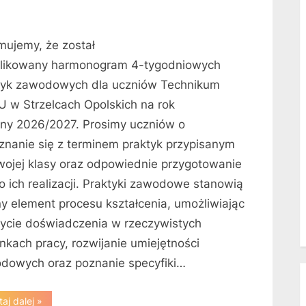
rmujemy, że został
likowany harmonogram 4-tygodniowych
tyk zawodowych dla uczniów Technikum
U w Strzelcach Opolskich na rok
lny 2026/2027. Prosimy uczniów o
znanie się z terminem praktyk przypisanym
wojej klasy oraz odpowiednie przygotowanie
o ich realizacji. Praktyki zawodowe stanowią
y element procesu kształcenia, umożliwiając
ycie doświadczenia w rzeczywistych
nkach pracy, rozwijanie umiejętności
dowych oraz poznanie specyfiki…
“Harmonogram
aj dalej
»