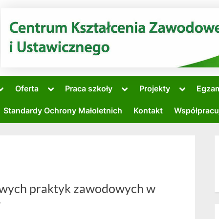
Toggle
Toggle
Toggle
Toggle
Oferta
Praca szkoły
Projekty
Egza
sub-
sub-
sub-
sub-
Toggle
menu
menu
menu
menu
sub-
Standardy Ochrony Małoletnich
Kontakt
Współpracu
menu
Toggle
sub-
menu
wych praktyk zawodowych w
7