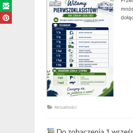
Prze
mnós
dołąc
Aktualności
Do zobaczenia 1 wrześn