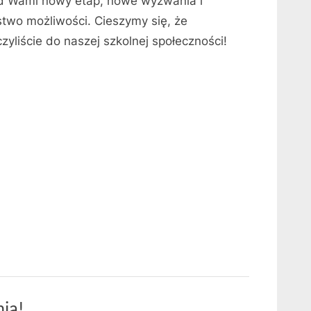
d Wami nowy etap, nowe wyzwania i
two możliwości. Cieszymy się, że
zyliście do naszej szkolnej społeczności!
ia!