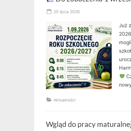
Posted
20 lipca 2026
By
on
RK
Już 
2026
mogl
szko
uroc
Harm
Cz
nowy
Aktualności
Wgląd do pracy maturalne