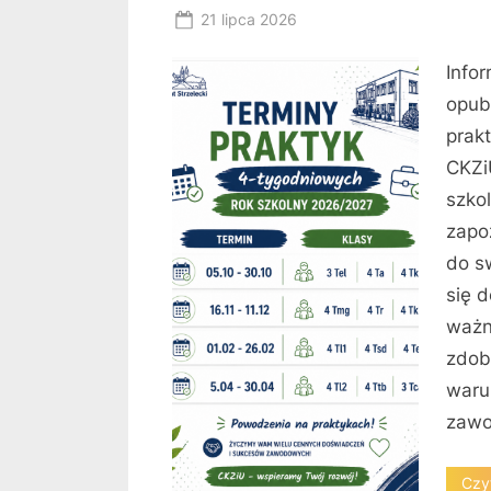
Posted
21 lipca 2026
By
on
RK
Info
opub
prak
CKZi
szko
zapo
do s
się d
ważn
zdob
waru
zawo
Czyt