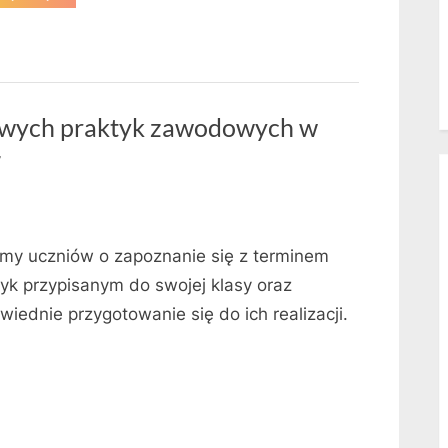
4-
tygodniowych
praktyk
zawodowych
w
roku
szkolnym
2026/2027”
wych praktyk zawodowych w
7
imy uczniów o zapoznanie się z terminem
tyk przypisanym do swojej klasy oraz
iednie przygotowanie się do ich realizacji.