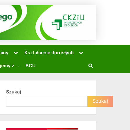
Toggle
Toggle
miny
Kształcenie dorosłych
sub-
sub-
menu
menu
jemy z …
BCU
Toggle
search
form
Szukaj
Toggle
Szukaj
sub-
menu