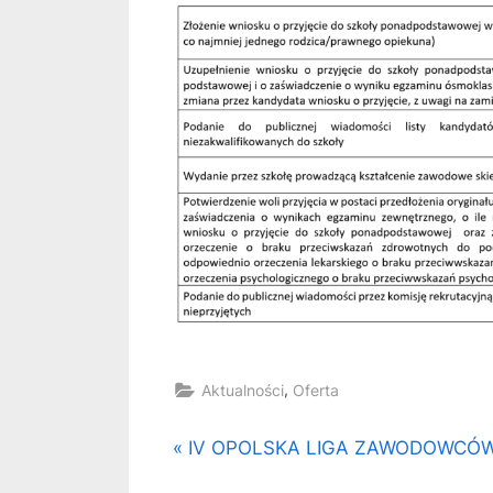
,
Aktualności
Oferta
Nawigacja
P
IV OPOLSKA LIGA ZAWODOWCÓ
r