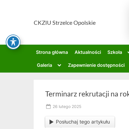
Skip
to
content
CKZIU Strzelce Opolskie
Strona główna
Aktualności
Szkoła
Toggle
Galeria
Zapewnienie dostępności
sub-
menu
Terminarz rekrutacji na r
Posted
26 lutego 2025
By
on
owner
Posłuchaj tego artykułu