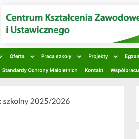
Toggle
Toggle
Toggle
Toggle
Oferta
Praca szkoły
Projekty
Egza
sub-
sub-
sub-
sub-
Toggle
menu
menu
menu
menu
sub-
Standardy Ochrony Małoletnich
Kontakt
Współpracu
menu
Toggle
sub-
menu
ok szkolny 2025/2026