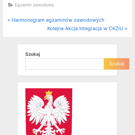
Egzamin zawodowy
Nawigacja
P
Harmonogram egzaminów zawodowych
r
N
Kolejna Akcja Integracja w CKZiU
wpisu
e
e
v
x
i
t
Szukaj
o
P
Szukaj
u
o
s
s
P
t
o
:
s
t
: