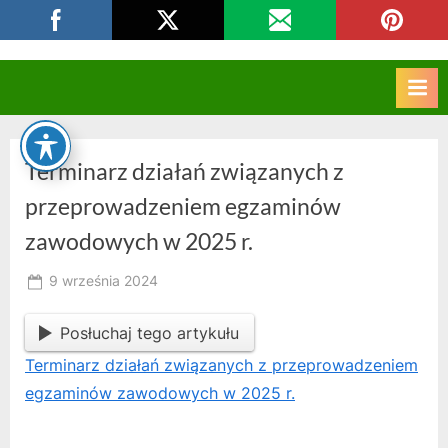
Skip
CKZIU Strzelce Opolskie
to
content
Terminarz działań związanych z
przeprowadzeniem egzaminów
zawodowych w 2025 r.
Posted
9 września 2024
By
on
owner
Posłuchaj tego artykułu
Terminarz działań związanych z przeprowadzeniem
egzaminów zawodowych w 2025 r.