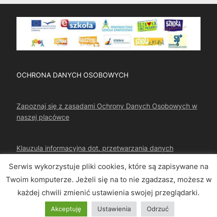
OCHRONA DANYCH OSOBOWYCH
Zapoznaj się z zasadami Ochrony Danych Osobowych w
naszej placówce
Klauzula informacyjna dot. przetwarzania danych
osobowych
Serwis wykorzystuje pliki cookies, które są zapisywane na
Twoim komputerze. Jeżeli się na to nie zgadzasz, możesz w
każdej chwili zmienić ustawienia swojej przeglądarki.
Copyright © 2026 CKZIU Strzelce Opolskie.
Akceptuję
Ustawienia
Odrzuć
Powered by
PressBook WordPress theme