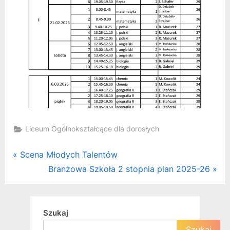
Liceum Ogólnokształcące dla dorosłych
Nawigacja
P
Scena Młodych Talentów
r
N
Branżowa Szkoła 2 stopnia plan 2025-26
wpisu
e
e
v
x
i
t
Szukaj
o
P
Szukaj