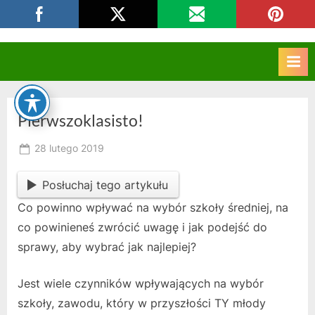
Skip
CKZIU Strzelce Opolskie
to
content
Pierwszoklasisto!
Posted
28 lutego 2019
By
on
owner
Posłuchaj tego artykułu
Co powinno wpływać na wybór szkoły średniej, na
co powinieneś zwrócić uwagę i jak podejść do
sprawy, aby wybrać jak najlepiej?
Jest wiele czynników wpływających na wybór
szkoły, zawodu, który w przyszłości TY młody