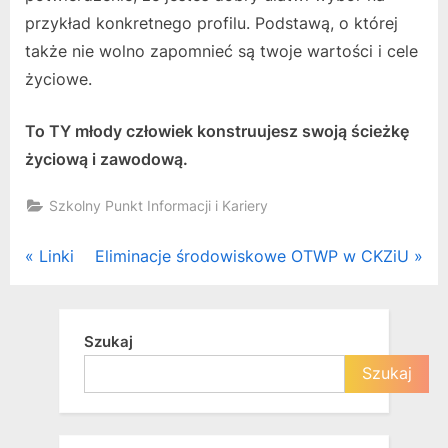
przykład konkretnego profilu. Podstawą, o której
także nie wolno zapomnieć są twoje wartości i cele
życiowe.
To TY młody człowiek konstruujesz swoją ścieżkę
życiową i zawodową.
Szkolny Punkt Informacji i Kariery
Nawigacja
P
N
Linki
Eliminacje środowiskowe OTWP w CKZiU
r
e
wpisu
e
x
v
t
Szukaj
i
P
Szukaj
o
o
u
s