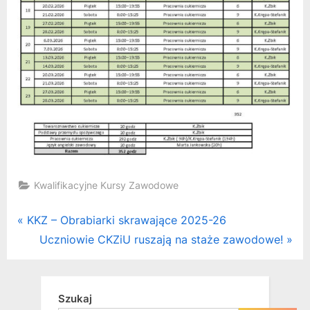
Kwalifikacyjne Kursy Zawodowe
Nawigacja
P
KKZ – Obrabiarki skrawające 2025-26
r
N
Uczniowie CKZiU ruszają na staże zawodowe!
wpisu
e
e
v
x
i
t
Szukaj