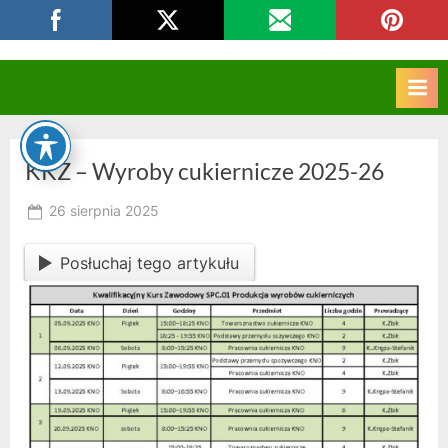
Skip
CKZIU Strzelce Opolskie
to
content
KKZ – Wyroby cukiernicze 2025-26
Posted
26 sierpnia 2025
By
on
RK
Posłuchaj tego artykułu