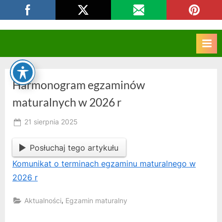
Skip
CKZIU Strzelce Opolskie
to
content
Harmonogram egzaminów
maturalnych w 2026 r
Posted
21 sierpnia 2025
By
on
owner
Posłuchaj tego artykułu
Komunikat o terminach egzaminu maturalnego w
2026 r
,
Aktualności
Egzamin maturalny