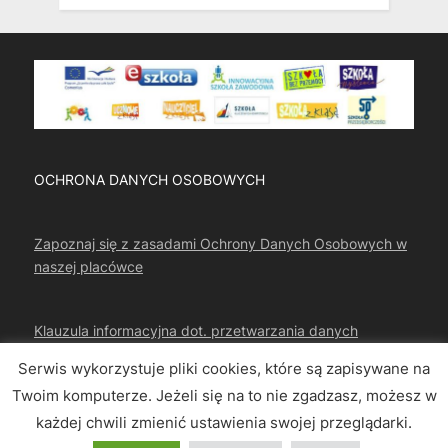
OCHRONA DANYCH OSOBOWYCH
Zapoznaj się z zasadami Ochrony Danych Osobowych w
naszej placówce
Klauzula informacyjna dot. przetwarzania danych
osobowych
Serwis wykorzystuje pliki cookies, które są zapisywane na
Twoim komputerze. Jeżeli się na to nie zgadzasz, możesz w
każdej chwili zmienić ustawienia swojej przeglądarki.
Copyright © 2026 CKZIU Strzelce Opolskie.