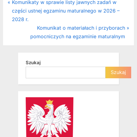
Nawigacja
P
Komunikaty w sprawie listy jawnych zadań w
r
części ustnej egzaminu maturalnego w 2026 –
wpisu
e
2028 r.
v
N
Komunikat o materiałach i przyborach
i
e
pomocniczych na egzaminie maturalnym
o
x
u
t
s
P
Szukaj
P
o
Szukaj
o
s
s
t
t
:
: