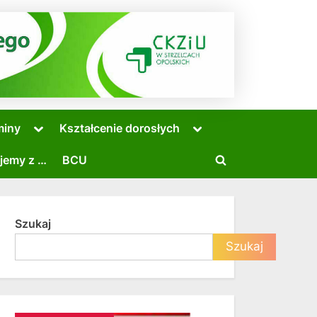
miny
Kształcenie dorosłych
jemy z …
BCU
Szukaj
Szukaj