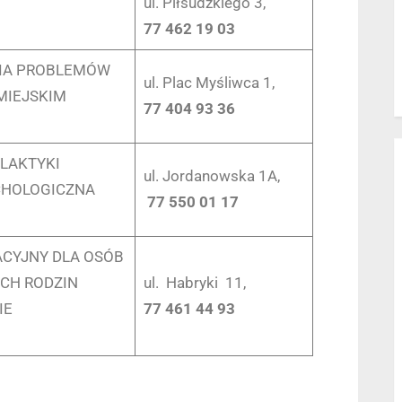
ul. Piłsudzkiego 3,
77 462 19 03
IA PROBLEMÓW
ul. Plac Myśliwca 1,
MIEJSKIM
77 404 93 36
ILAKTYKI
ul. Jordanowska 1A,
CHOLOGICZNA
77 550 01 17
CYJNY DLA OSÓB
ICH RODZIN
ul. Habryki 11,
IE
77 461 44 93