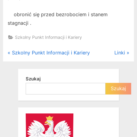
obronić się przed bezrobociem i stanem
stagnacji .
Szkolny Punkt Informacji i Kariery
Nawigacja
P
N
Szkolny Punkt Informacji i Kariery
Linki
r
e
wpisu
e
x
v
t
Szukaj
i
P
Szukaj
o
o
u
s
s
t
P
:
o