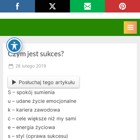
Skip
CKZIU Strzelce Opolskie
to
content
Czym jest sukces?
Posted
28 lutego 2019
By
on
owner
Posłuchaj tego artykułu
S – spokój sumienia
u – udane życie emocjonalne
k – kariera zawodowa
c – cele większe niż my sami
e – energia życiowa
s – styl (oprawa sukcesu)