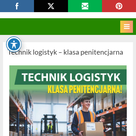
Skip
CKZIU Strzelce Opolskie
to
content
Technik logistyk – klasa penitencjarna