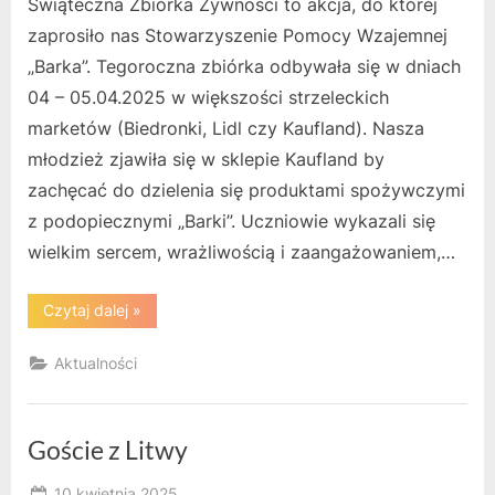
Świąteczna Zbiórka Żywności to akcja, do której
zaprosiło nas Stowarzyszenie Pomocy Wzajemnej
„Barka”. Tegoroczna zbiórka odbywała się w dniach
04 – 05.04.2025 w większości strzeleckich
marketów (Biedronki, Lidl czy Kaufland). Nasza
młodzież zjawiła się w sklepie Kaufland by
zachęcać do dzielenia się produktami spożywczymi
z podopiecznymi „Barki”. Uczniowie wykazali się
wielkim sercem, wrażliwością i zaangażowaniem,…
“Wolontariusze
Czytaj dalej
»
CKZiU
po
raz
Aktualności
kolejny
wspierają
Świąteczną
Zbiórkę
Żywności.”
Goście z Litwy
Posted
10 kwietnia 2025