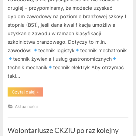
drugiej – przypominamy, że możecie uzyskać
dyplom zawodowy na poziomie branżowej szkoły I
stopnia (BS1), jeśli dana kwalifikacja umożliwia
uzyskanie zawodu w ramach klasyfikacji
szkolnictwa branżowego. Dotyczy to m.in.
zawodów:
technik logistyk
technik mechatronik
technik żywienia i usług gastronomicznych
technik mechanik
technik elektryk Aby otrzymać
taki…
“Możliwość
Czytaj dalej
»
uzyskania
dyplomu”
Aktualności
Wolontariusze CKZiU po raz kolejny