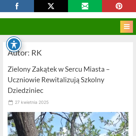
Skip
CKZIU Strzelce Opolskie
to
content
Autor:
RK
Zielony Zakątek w Sercu Miasta –
Uczniowie Rewitalizują Szkolny
Dziedziniec
Posted
27 kwietnia 2025
By
on
RK