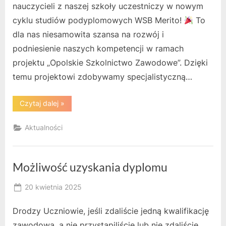
nauczycieli z naszej szkoły uczestniczy w nowym
cyklu studiów podyplomowych WSB Merito!
To
dla nas niesamowita szansa na rozwój i
podniesienie naszych kompetencji w ramach
projektu „Opolskie Szkolnictwo Zawodowe”. Dzięki
temu projektowi zdobywamy specjalistyczną…
“Studia
Czytaj dalej
»
nauczycieli”
Aktualności
Możliwość uzyskania dyplomu
Posted
20 kwietnia 2025
By
on
RK
Drodzy Uczniowie, jeśli zdaliście jedną kwalifikację
zawodową, a nie przystąpiliście lub nie zdaliście