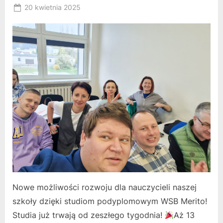
Posted
20 kwietnia 2025
By
on
RK
Nowe możliwości rozwoju dla nauczycieli naszej
szkoły dzięki studiom podyplomowym WSB Merito!
Studia już trwają od zeszłego tygodnia!
Aż 13