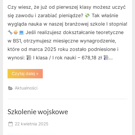
Czy wiesz, że już od pierwszej klasy możesz uczyć
się zawodu i zarabiać pieniądze?
Tak właśnie
wygląda nauka w naszej branżowej szkole I stopnia!
Jeśli realizujesz dokształcanie teoretyczne
w BS1, otrzymujesz miesięczne wynagrodzenie,
które od marca 2025 roku zostało podniesione i
wynosi:
I klasa / I rok nauki – 678,18 zł
…
“
Czytaj dalej
»
‍♀
Aktualności
Do
uczniów
–
Pracowników
Szkolenie wojskowe
Młodocianych!
Posted
22 kwietnia 2025
”
By
on
RK