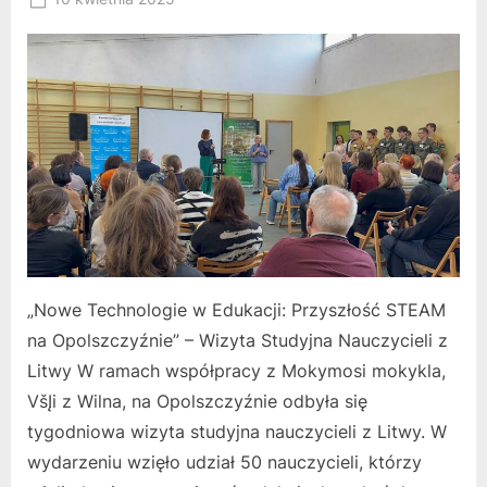
By
on
RK
„Nowe Technologie w Edukacji: Przyszłość STEAM
na Opolszczyźnie” – Wizyta Studyjna Nauczycieli z
Litwy W ramach współpracy z Mokymosi mokykla,
VšĮi z Wilna, na Opolszczyźnie odbyła się
tygodniowa wizyta studyjna nauczycieli z Litwy. W
wydarzeniu wzięło udział 50 nauczycieli, którzy