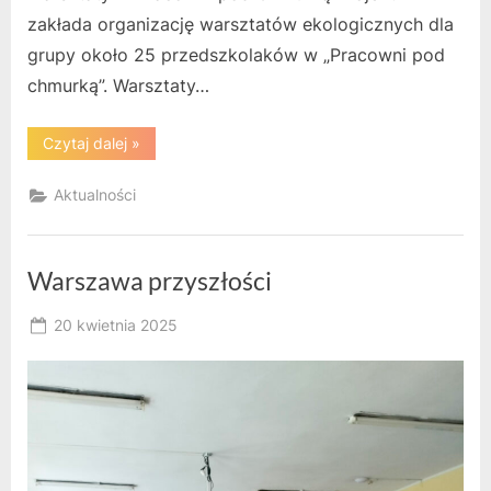
zakłada organizację warsztatów ekologicznych dla
grupy około 25 przedszkolaków w „Pracowni pod
chmurką”. Warsztaty…
“Edukacja
Czytaj dalej
»
Ekologiczna
w
CKZiU”
Aktualności
Warszawa przyszłości
Posted
20 kwietnia 2025
By
on
RK