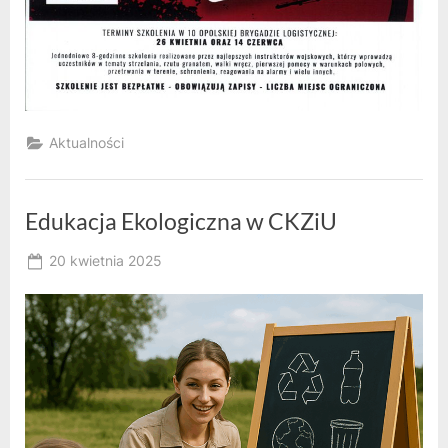
Aktualności
Edukacja Ekologiczna w CKZiU
Posted
20 kwietnia 2025
By
on
RK