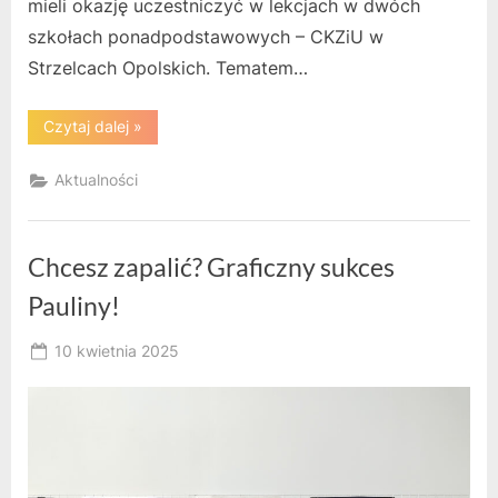
mieli okazję uczestniczyć w lekcjach w dwóch
szkołach ponadpodstawowych – CKZiU w
Strzelcach Opolskich. Tematem…
“Goście
Czytaj dalej
»
z
Litwy”
Aktualności
Chcesz zapalić? Graficzny sukces
Pauliny!
Posted
10 kwietnia 2025
By
on
RK