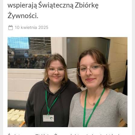
wspierają Świąteczną Zbiórkę
Żywności.
Posted
10 kwietnia 2025
By
on
RK