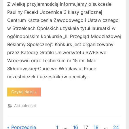
Z wielką przyjemnością informujemy o sukcesie
Pauliny Fecek! Uczennica 3 klasy graficznej
Centrum Kształcenia Zawodowego i Ustawicznego
w Strzelcach Opolskich uzyskała tytuł laureatki w
ogólnopolskim konkursie „III Przegląd Młodzieżowej
Reklamy Społecznej”. Konkurs jest organizowany
przez Katedrę Grafiki Uniwersytetu SWPS we
Wrocławiu oraz Technikum nr 15 im. Marii
Skłodowskiej-Curie we Wrocławiu. Prace
uczestniczek i uczestników oceniały…
“Chcesz
Czytaj dalej
»
zapalić?
Graficzny
sukces
Aktualności
Pauliny!”
Stronicowanie
Poprzednie
1
…
16
17
18
…
24