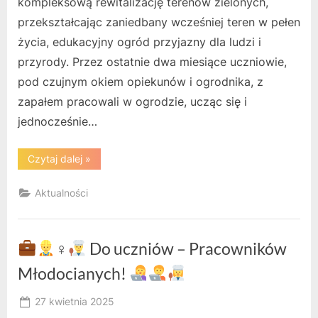
kompleksową rewitalizację terenów zielonych,
przekształcając zaniedbany wcześniej teren w pełen
życia, edukacyjny ogród przyjazny dla ludzi i
przyrody. Przez ostatnie dwa miesiące uczniowie,
pod czujnym okiem opiekunów i ogrodnika, z
zapałem pracowali w ogrodzie, ucząc się i
jednocześnie…
“Zielony
Czytaj dalej
»
Zakątek
w
Sercu
Aktualności
Miasta
–
Uczniowie
Rewitalizują
Szkolny
‍♀
Do uczniów – Pracowników
Dziedziniec”
Młodocianych!
Posted
27 kwietnia 2025
By
on
RK