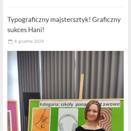
Typograficzny majstersztyk! Graficzny
sukces Hani!
Posted
8 grudnia 2024
By
on
RK