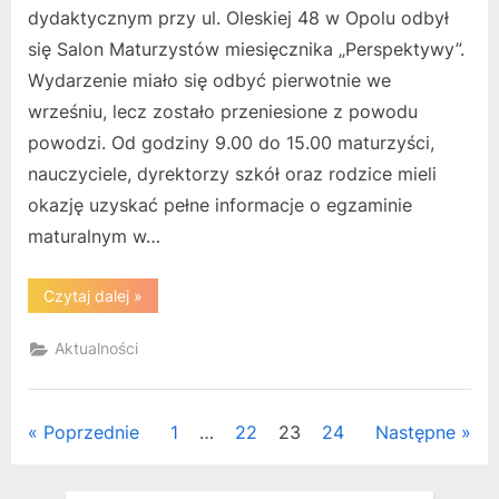
dydaktycznym przy ul. Oleskiej 48 w Opolu odbył
się Salon Maturzystów miesięcznika „Perspektywy”.
Wydarzenie miało się odbyć pierwotnie we
wrześniu, lecz zostało przeniesione z powodu
powodzi. Od godziny 9.00 do 15.00 maturzyści,
nauczyciele, dyrektorzy szkół oraz rodzice mieli
okazję uzyskać pełne informacje o egzaminie
maturalnym w…
“Salon
Czytaj dalej
»
Maturzystów
2024”
Aktualności
Stronicowanie
Poprzednie
1
…
22
23
24
Następne
wpisów