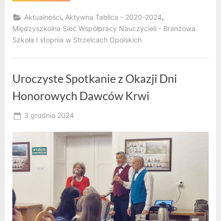
„Aktywna
tablica”
,
,
Aktualności
Aktywna Tablica - 2020-2024
w
roku
Międzyszkolna Sieć Współpracy Nauczycieli - Branżowa
szkolnym
Szkoła I stopnia w Strzelcach Opolskich
2024/2025”
Uroczyste Spotkanie z Okazji Dni
Honorowych Dawców Krwi
Posted
3 grudnia 2024
By
on
RK