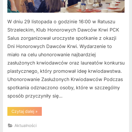
W dniu 29 listopada o godzinie 16:00 w Ratuszu
Strzeleckim, Klub Honorowych Dawców Krwi PCK
Salus zorganizował uroczyste spotkanie z okazji
Dni Honorowych Dawców Krwi. Wydarzenie to
miało na celu uhonorowanie najbardziej
zasłużonych krwiodawców oraz laureatów konkursu
plastycznego, który promował ideę krwiodawstwa.
Uhonorowanie Zasłużonych Krwiodawców Podczas
spotkania odznaczono osoby, które w szczególny
sposób przyczyniły się…
“Uroczyste
Czytaj dalej
»
Spotkanie
z
Okazji
Aktualności
Dni
Honorowych